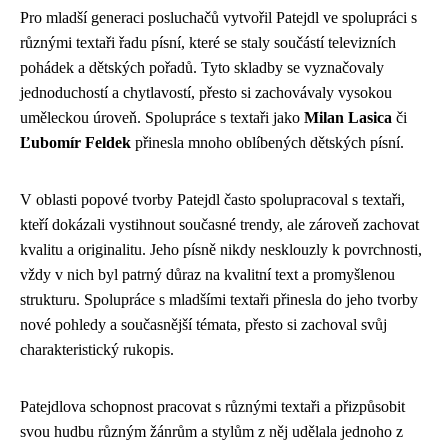
Pro mladší generaci posluchačů vytvořil Patejdl ve spolupráci s
různými textaři řadu písní, které se staly součástí televizních
pohádek a dětských pořadů. Tyto skladby se vyznačovaly
jednoduchostí a chytlavostí, přesto si zachovávaly vysokou
uměleckou úroveň. Spolupráce s textaři jako
Milan Lasica
či
Ľubomír Feldek
přinesla mnoho oblíbených dětských písní.
V oblasti popové tvorby Patejdl často spolupracoval s textaři,
kteří dokázali vystihnout současné trendy, ale zároveň zachovat
kvalitu a originalitu. Jeho písně nikdy nesklouzly k povrchnosti,
vždy v nich byl patrný důraz na kvalitní text a promyšlenou
strukturu. Spolupráce s mladšími textaři přinesla do jeho tvorby
nové pohledy a současnější témata, přesto si zachoval svůj
charakteristický rukopis.
Patejdlova schopnost pracovat s různými textaři a přizpůsobit
svou hudbu různým žánrům a stylům z něj udělala jednoho z