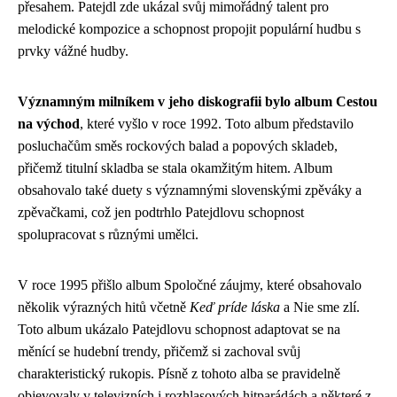
přesahem. Patejdl zde ukázal svůj mimořádný talent pro
melodické kompozice a schopnost propojit populární hudbu s
prvky vážné hudby.
Významným milníkem v jeho diskografii bylo album Cestou
na východ
, které vyšlo v roce 1992. Toto album představilo
posluchačům směs rockových balad a popových skladeb,
přičemž titulní skladba se stala okamžitým hitem. Album
obsahovalo také duety s významnými slovenskými zpěváky a
zpěvačkami, což jen podtrhlo Patejdlovu schopnost
spolupracovat s různými umělci.
V roce 1995 přišlo album Spoločné záujmy, které obsahovalo
několik výrazných hitů včetně
Keď príde láska
a Nie sme zlí.
Toto album ukázalo Patejdlovu schopnost adaptovat se na
měnící se hudební trendy, přičemž si zachoval svůj
charakteristický rukopis. Písně z tohoto alba se pravidelně
objevovaly v televizních i rozhlasových hitparádách a některé z