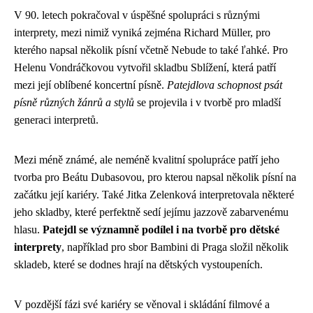
V 90. letech pokračoval v úspěšné spolupráci s různými
interprety, mezi nimiž vyniká zejména Richard Müller, pro
kterého napsal několik písní včetně Nebude to také ľahké. Pro
Helenu Vondráčkovou vytvořil skladbu Sblížení, která patří
mezi její oblíbené koncertní písně.
Patejdlova schopnost psát
písně různých žánrů a stylů
se projevila i v tvorbě pro mladší
generaci interpretů.
Mezi méně známé, ale neméně kvalitní spolupráce patří jeho
tvorba pro Beátu Dubasovou, pro kterou napsal několik písní na
začátku její kariéry. Také Jitka Zelenková interpretovala některé
jeho skladby, které perfektně sedí jejímu jazzově zabarvenému
hlasu.
Patejdl se významně podílel i na tvorbě pro dětské
interprety
, například pro sbor Bambini di Praga složil několik
skladeb, které se dodnes hrají na dětských vystoupeních.
V pozdější fázi své kariéry se věnoval i skládání filmové a