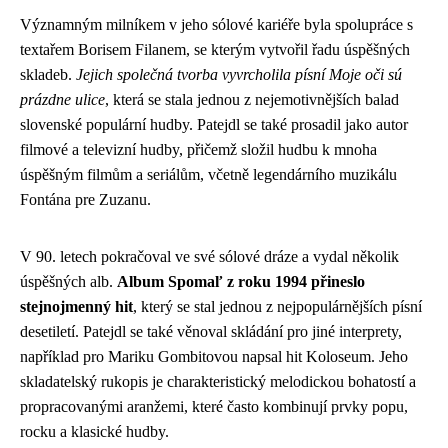
Významným milníkem v jeho sólové kariéře byla spolupráce s
textařem Borisem Filanem, se kterým vytvořil řadu úspěšných
skladeb.
Jejich společná tvorba vyvrcholila písní Moje oči sú
prázdne ulice
, která se stala jednou z nejemotivnějších balad
slovenské populární hudby. Patejdl se také prosadil jako autor
filmové a televizní hudby, přičemž složil hudbu k mnoha
úspěšným filmům a seriálům, včetně legendárního muzikálu
Fontána pre Zuzanu.
V 90. letech pokračoval ve své sólové dráze a vydal několik
úspěšných alb.
Album Spomaľ z roku 1994 přineslo
stejnojmenný hit
, který se stal jednou z nejpopulárnějších písní
desetiletí. Patejdl se také věnoval skládání pro jiné interprety,
například pro Mariku Gombitovou napsal hit Koloseum. Jeho
skladatelský rukopis je charakteristický melodickou bohatostí a
propracovanými aranžemi, které často kombinují prvky popu,
rocku a klasické hudby.