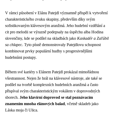
V rámci působení v Elánu Patejdl významně přispěl k vytvoření
charakteristického zvuku skupiny, především díky svým
sofistikovaným klávesovým aranžmá. Jeho hudební vzdělání a
cit pro melodii se výrazně podepsaly na úspěchu alba Hodina
slovenčiny, kde se podílel na skladbách jako
Kaskadér a Zaľúbil
sa chlapec
. Tyto písně demonstrovaly Patejdlovu schopnost
kombinovat prvky populární hudby s progresivnějšími
hudebními postupy.
Během své kariéry s Elánem Patejdl prokázal mimořádnou
všestrannost. Nejen že hrál na klávesové nástroje, ale také se
podílel na tvorbě komplexních hudebních aranžmá a často
přispíval svým charakteristickým vokálem v doprovodných
sborech.
Jeho klavírní doprovod se stal poznávacím
znamením mnoha elánových balad
, včetně skladeb jako
Láska moja či Ulica.