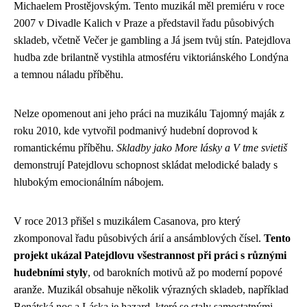
Michaelem Prostějovským. Tento muzikál měl premiéru v roce
2007 v Divadle Kalich v Praze a představil řadu působivých
skladeb, včetně Večer je gambling a Já jsem tvůj stín. Patejdlova
hudba zde brilantně vystihla atmosféru viktoriánského Londýna
a temnou náladu příběhu.
Nelze opomenout ani jeho práci na muzikálu Tajomný maják z
roku 2010, kde vytvořil podmanivý hudební doprovod k
romantickému příběhu.
Skladby jako More lásky a V tme svietiš
demonstrují Patejdlovu schopnost skládat melodické balady s
hlubokým emocionálním nábojem.
V roce 2013 přišel s muzikálem Casanova, pro který
zkomponoval řadu působivých árií a ansámblových čísel.
Tento
projekt ukázal Patejdlovu všestrannost při práci s různými
hudebními styly
, od barokních motivů až po moderní popové
aranže. Muzikál obsahuje několik výrazných skladeb, například
Benátská noc a Láska je hazard, které se staly samostatnými