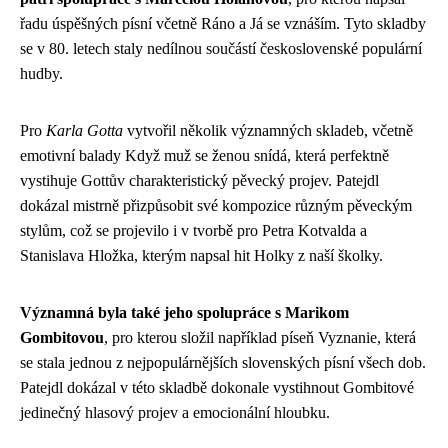
řadu úspěšných písní včetně Ráno a Já se vznáším. Tyto skladby
se v 80. letech staly nedílnou součástí československé populární
hudby.
Pro
Karla Gotta
vytvořil několik významných skladeb, včetně
emotivní balady Když muž se ženou snídá, která perfektně
vystihuje Gottův charakteristický pěvecký projev. Patejdl
dokázal mistrně přizpůsobit své kompozice různým pěveckým
stylům, což se projevilo i v tvorbě pro Petra Kotvalda a
Stanislava Hložka, kterým napsal hit Holky z naší školky.
Významná byla také jeho spolupráce s Marikom
Gombitovou
, pro kterou složil například píseň Vyznanie, která
se stala jednou z nejpopulárnějších slovenských písní všech dob.
Patejdl dokázal v této skladbě dokonale vystihnout Gombitové
jedinečný hlasový projev a emocionální hloubku.