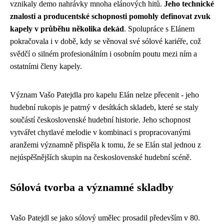
vznikaly demo nahrávky mnoha elánových hitů.
Jeho technické
znalosti a producentské schopnosti pomohly definovat zvuk
kapely v průběhu několika dekád
. Spolupráce s Elánem
pokračovala i v době, kdy se věnoval své sólové kariéře, což
svědčí o silném profesionálním i osobním poutu mezi ním a
ostatními členy kapely.
Význam Vašo Patejdla pro kapelu Elán nelze přecenit - jeho
hudební rukopis je patrný v desítkách skladeb, které se staly
součástí československé hudební historie. Jeho schopnost
vytvářet chytlavé melodie v kombinaci s propracovanými
aranžemi významně přispěla k tomu, že se Elán stal jednou z
nejúspěšnějších skupin na československé hudební scéně.
Sólová tvorba a významné skladby
Vašo Patejdl se jako sólový umělec prosadil především v 80.