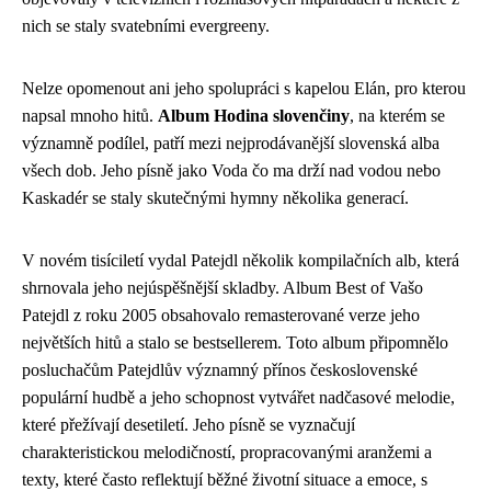
nich se staly svatebními evergreeny.
Nelze opomenout ani jeho spolupráci s kapelou Elán, pro kterou
napsal mnoho hitů.
Album Hodina slovenčiny
, na kterém se
významně podílel, patří mezi nejprodávanější slovenská alba
všech dob. Jeho písně jako Voda čo ma drží nad vodou nebo
Kaskadér se staly skutečnými hymny několika generací.
V novém tisíciletí vydal Patejdl několik kompilačních alb, která
shrnovala jeho nejúspěšnější skladby. Album Best of Vašo
Patejdl z roku 2005 obsahovalo remasterované verze jeho
největších hitů a stalo se bestsellerem. Toto album připomnělo
posluchačům Patejdlův významný přínos československé
populární hudbě a jeho schopnost vytvářet nadčasové melodie,
které přežívají desetiletí. Jeho písně se vyznačují
charakteristickou melodičností, propracovanými aranžemi a
texty, které často reflektují běžné životní situace a emoce, s