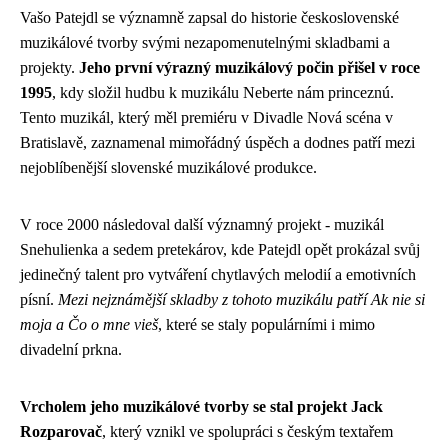
Vašo Patejdl se významně zapsal do historie československé
muzikálové tvorby svými nezapomenutelnými skladbami a
projekty.
Jeho první výrazný muzikálový počin přišel v roce
1995
, kdy složil hudbu k muzikálu Neberte nám princeznú.
Tento muzikál, který měl premiéru v Divadle Nová scéna v
Bratislavě, zaznamenal mimořádný úspěch a dodnes patří mezi
nejoblíbenější slovenské muzikálové produkce.
V roce 2000 následoval další významný projekt - muzikál
Snehulienka a sedem pretekárov, kde Patejdl opět prokázal svůj
jedinečný talent pro vytváření chytlavých melodií a emotivních
písní.
Mezi nejznámější skladby z tohoto muzikálu patří Ak nie si
moja a Čo o mne vieš
, které se staly populárními i mimo
divadelní prkna.
Vrcholem jeho muzikálové tvorby se stal projekt Jack
Rozparovač
, který vznikl ve spolupráci s českým textařem