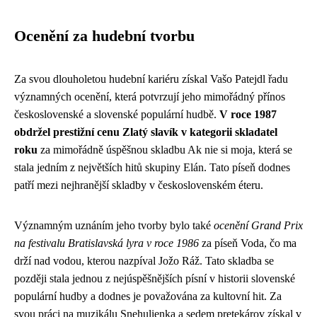
Ocenění za hudební tvorbu
Za svou dlouholetou hudební kariéru získal Vašo Patejdl řadu
významných ocenění, která potvrzují jeho mimořádný přínos
československé a slovenské populární hudbě.
V roce 1987
obdržel prestižní cenu Zlatý slavík v kategorii skladatel
roku
za mimořádně úspěšnou skladbu Ak nie si moja, která se
stala jedním z největších hitů skupiny Elán. Tato píseň dodnes
patří mezi nejhranější skladby v československém éteru.
Významným uznáním jeho tvorby bylo také
ocenění Grand Prix
na festivalu Bratislavská lyra v roce 1986
za píseň Voda, čo ma
drží nad vodou, kterou nazpíval Jožo Ráž. Tato skladba se
později stala jednou z nejúspěšnějších písní v historii slovenské
populární hudby a dodnes je považována za kultovní hit. Za
svou práci na muzikálu Snehulienka a sedem pretekárov získal v