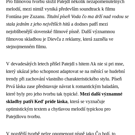
Pro filmovou tvorbu složil Patejdl několik nezapomenutelných
melodií, mezi nimiž vyniká především soundtrack k filmu
Fontána pre Zuzanu.
Titulní píseň Voda čo ma drží nad vodou se
stala jedním z jeho největších hitů
a dodnes patří mezi
nejoblíbenější slovenské filmové písně. Další významnou
filmovou skladbou je Dievča z reklamy, která zazněla ve
stejnojmenném filmu.
V devadesátých letech přišel Patejdl s hitem Ak nie si pri mne,
který ukázal jeho schopnost adaptovat se na měnící se hudební
trendy při zachování vlastního charakteristického stylu. Píseň
Prvá láska zase představuje návrat k romantickým baladám,
které byly pro jeho tvorbu tak typické.
Mezi další významné
skladby patří Keď príde láska
, která se vyznačuje
optimistickým textem a chytlavou melodií typickou pro
Patejdlovu tvorbu.
V pozdější tvorbě nelze opomenout písně jako Čo bolí, to