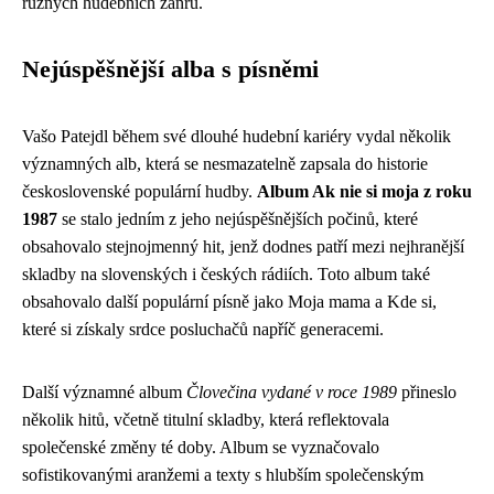
různých hudebních žánrů.
Nejúspěšnější alba s písněmi
Vašo Patejdl během své dlouhé hudební kariéry vydal několik
významných alb, která se nesmazatelně zapsala do historie
československé populární hudby.
Album Ak nie si moja z roku
1987
se stalo jedním z jeho nejúspěšnějších počinů, které
obsahovalo stejnojmenný hit, jenž dodnes patří mezi nejhranější
skladby na slovenských i českých rádiích. Toto album také
obsahovalo další populární písně jako Moja mama a Kde si,
které si získaly srdce posluchačů napříč generacemi.
Další významné album
Človečina vydané v roce 1989
přineslo
několik hitů, včetně titulní skladby, která reflektovala
společenské změny té doby. Album se vyznačovalo
sofistikovanými aranžemi a texty s hlubším společenským