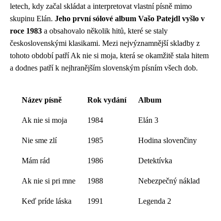
letech, kdy začal skládat a interpretovat vlastní písně mimo
skupinu Elán.
Jeho první sólové album Vašo Patejdl vyšlo v
roce 1983
a obsahovalo několik hitů, které se staly
československými klasikami. Mezi nejvýznamnější skladby z
tohoto období patří Ak nie si moja, která se okamžitě stala hitem
a dodnes patří k nejhranějším slovenským písním všech dob.
Název písně
Rok vydání
Album
Ak nie si moja
1984
Elán 3
Nie sme zlí
1985
Hodina slovenčiny
Mám rád
1986
Detektívka
Ak nie si pri mne
1988
Nebezpečný náklad
Keď príde láska
1991
Legenda 2