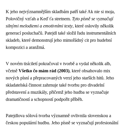
K jeho nejvýznamnějším skladbám patří také Ak nie si moja,
Polovičný vzťah a Keď ťa stretnem.
Tyto písně se vyznačují
silnými melodiemi a emotivními texty
, které oslovily několik
generací posluchačů. Patejdl také složil řadu instrumentálních
skladeb, které demonstrují jeho mimořádný cit pro hudební
kompozici a aranžmá.
V novém tisíciletí pokračoval v tvorbě a vydal několik alb,
včetně
Všetko čo mám rád (2003)
, které obsahovalo mix
nových písní a přepracovaných verzí jeho starších hitů. Jeho
skladatelská činnost zahrnuje také tvorbu pro divadelní
představení a muzikály, přičemž jeho hudba se vyznačuje
dramatičností a schopností podpořit příběh.
Patejdlova sólová tvorba významně ovlivnila slovenskou a
českou populární hudbu. Jeho písně se vyznačují profesionální