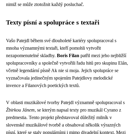
nimiž se může ztotožnit každý posluchač.
Texty písní a spolupráce s textaři
Vašo Patejdl během své dlouholeté kariéry spolupracoval s
mnoha významnými textaři, kteří pomohli vytvořit
nezapomenutelné skladby.
Boris Filan
patřil mezi jeho nejbližší
spolupracovníky a společně vytvořili řadu hitů pro skupinu Elán,
včetně legendární písně Ak nie si moja. Jejich spolupráce se
vyznačovala jedinečným spojením Patejdlovy melodické
invence a Filanových poetických textů.
V oblasti muzikálové tvorby Patejdl významně spolupracoval s
Žbirkou Jánem
, se kterým napsal texty pro muzikál Cyrano z
predmestia. Tento projekt představoval důležitý milník v
slovenské muzikálové tvorbě a obsahoval několik výrazných
písní, které se staly populárními i mimo divadelní kontext. Mezi