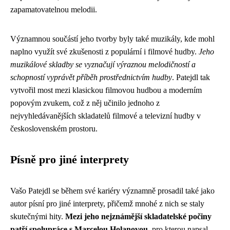
zapamatovatelnou melodii.
Významnou součástí jeho tvorby byly také muzikály, kde mohl
naplno využít své zkušenosti z populární i filmové hudby.
Jeho
muzikálové skladby se vyznačují výraznou melodičností a
schopností vyprávět příběh prostřednictvím hudby
. Patejdl tak
vytvořil most mezi klasickou filmovou hudbou a moderním
popovým zvukem, což z něj učinilo jednoho z
nejvyhledávanějších skladatelů filmové a televizní hudby v
československém prostoru.
Písně pro jiné interprety
Vašo Patejdl se během své kariéry významně prosadil také jako
autor písní pro jiné interprety, přičemž mnohé z nich se staly
skutečnými hity.
Mezi jeho nejznámější skladatelské počiny
patří spolupráce s Marcelou Holanovou
, pro kterou napsal