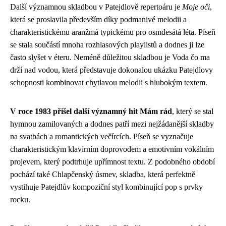
Další významnou skladbou v Patejdlově repertoáru je
Moje oči
,
která se proslavila především díky podmanivé melodii a
charakteristickému aranžmá typickému pro osmdesátá léta. Píseň
se stala součástí mnoha rozhlasových playlistů a dodnes ji lze
často slyšet v éteru. Neméně důležitou skladbou je Voda čo ma
drží nad vodou, která představuje dokonalou ukázku Patejdlovy
schopnosti kombinovat chytlavou melodii s hlubokým textem.
V roce 1983 přišel další významný hit Mám rád
, který se stal
hymnou zamilovaných a dodnes patří mezi nejžádanější skladby
na svatbách a romantických večírcích. Píseň se vyznačuje
charakteristickým klavírním doprovodem a emotivním vokálním
projevem, který podtrhuje upřímnost textu. Z podobného období
pochází také Chlapčenský úsmev, skladba, která perfektně
vystihuje Patejdlův kompoziční styl kombinující pop s prvky
rocku.