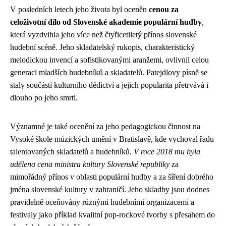
V posledních letech jeho života byl oceněn
cenou za
celoživotní dílo od Slovenské akademie populární hudby
,
která vyzdvihla jeho více než čtyřicetiletý přínos slovenské
hudební scéně. Jeho skladatelský rukopis, charakteristický
melodickou invencí a sofistikovanými aranžemi, ovlivnil celou
generaci mladších hudebníků a skladatelů. Patejdlovy písně se
staly součástí kulturního dědictví a jejich popularita přetrvává i
dlouho po jeho smrti.
Významné je také ocenění za jeho pedagogickou činnost na
Vysoké škole múzických umění v Bratislavě, kde vychoval řadu
talentovaných skladatelů a hudebníků.
V roce 2018 mu byla
udělena cena ministra kultury Slovenské republiky
za
mimořádný přínos v oblasti populární hudby a za šíření dobrého
jména slovenské kultury v zahraničí. Jeho skladby jsou dodnes
pravidelně oceňovány různými hudebními organizacemi a
festivaly jako příklad kvalitní pop-rockové tvorby s přesahem do