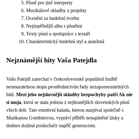
Písně pro jiné interprety
Muzikálové skladby a projekty
Ocenění za hudební tvorbu
Nejúspěšnější alba s písněmi
Texty písní a spolupráce s textaři
Charakteristický hudební styl a aranžmá
Nejznámější hity Vaša Patejdla
Vašo Patejdl zanechal v československé populární hudbě
nesmazatelnou stopu prostřednictvím řady nezapomenutelných
hitů.
Mezi jeho nejslavnější skladby bezpochyby patří Ak nie
si moja
, která se stala jednou z nejhranějších slovenských písní
všech dob. Tato emotivní balada, kterou nazpíval společně s
Marikanou Gombitovou, vypráví příběh nenaplněné lásky a
dodnes dojímá posluchače napříč generacemi.