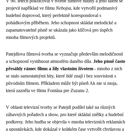
V 90. letech pokračoval v tvorbě filmové hudby a jeho talent se
projevil například ve filmu
Nebojsa
, kde vytvořil podmanivý
hudební doprovod, který perfektně korespondoval s
pohádkovým příběhem. Jeho schopnost skládat melodické a
zapamatovatelné písně se ukázala jako klíčová pro úspěch
mnoha filmových projektů.
Patejdlova filmová tvorba se vyznačuje především melodičností
a schopností vystihnout atmosféru daného díla.
Jeho písně často
přesáhly rámec filmu a žily vlastním životem
- mnoho z nich
se stalo samostatnými hity, které lidé znají i bez souvislosti s
původním filmem. Příkladem může být píseň Ak nie si moja,
která zazněla ve filmu Fontána pre Zuzanu 2.
V oblasti televizní tvorby se Patejdl podílel také na různých
zábavných pořadech a show, pro které skládal znělky a hudební
podkresy. Jeho hudba se objevila v mnoha televizních reklamách
a upoutávkách, kde dokázal v krátkém čase vytvořit chytlavou a