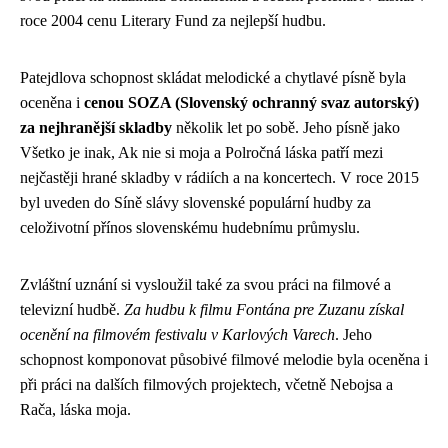
roce 2004 cenu Literary Fund za nejlepší hudbu.
Patejdlova schopnost skládat melodické a chytlavé písně byla
oceněna i
cenou SOZA (Slovenský ochranný svaz autorský)
za nejhranější skladby
několik let po sobě. Jeho písně jako
Všetko je inak, Ak nie si moja a Polročná láska patří mezi
nejčastěji hrané skladby v rádiích a na koncertech. V roce 2015
byl uveden do Síně slávy slovenské populární hudby za
celoživotní přínos slovenskému hudebnímu průmyslu.
Zvláštní uznání si vysloužil také za svou práci na filmové a
televizní hudbě.
Za hudbu k filmu Fontána pre Zuzanu získal
ocenění na filmovém festivalu v Karlových Varech
. Jeho
schopnost komponovat působivé filmové melodie byla oceněna i
při práci na dalších filmových projektech, včetně Nebojsa a
Rača, láska moja.