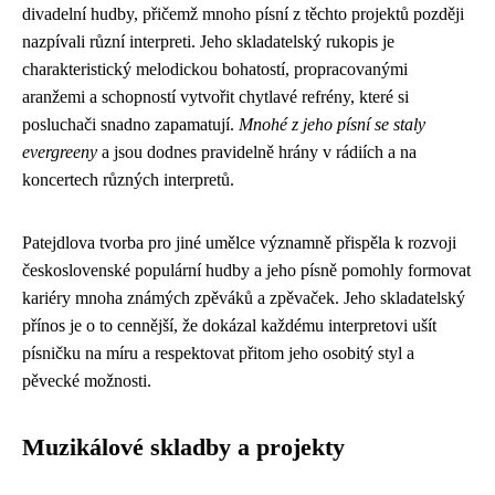
divadelní hudby, přičemž mnoho písní z těchto projektů později
nazpívali různí interpreti. Jeho skladatelský rukopis je
charakteristický melodickou bohatostí, propracovanými
aranžemi a schopností vytvořit chytlavé refrény, které si
posluchači snadno zapamatují.
Mnohé z jeho písní se staly
evergreeny
a jsou dodnes pravidelně hrány v rádiích a na
koncertech různých interpretů.
Patejdlova tvorba pro jiné umělce významně přispěla k rozvoji
československé populární hudby a jeho písně pomohly formovat
kariéry mnoha známých zpěváků a zpěvaček. Jeho skladatelský
přínos je o to cennější, že dokázal každému interpretovi ušít
písničku na míru a respektovat přitom jeho osobitý styl a
pěvecké možnosti.
Muzikálové skladby a projekty