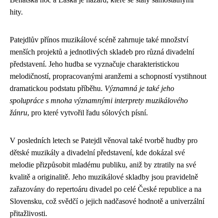
hity.
Patejdlův přínos muzikálové scéně zahrnuje také množství
menších projektů a jednotlivých skladeb pro různá divadelní
představení. Jeho hudba se vyznačuje charakteristickou
melodičností, propracovanými aranžemi a schopností vystihnout
dramatickou podstatu příběhu.
Významná je také jeho
spolupráce s mnoha významnými interprety muzikálového
žánru
, pro které vytvořil řadu sólových písní.
V posledních letech se Patejdl věnoval také tvorbě hudby pro
dětské muzikály a divadelní představení, kde dokázal své
melodie přizpůsobit mladému publiku, aniž by ztratily na své
kvalitě a originalitě. Jeho muzikálové skladby jsou pravidelně
zařazovány do repertoáru divadel po celé České republice a na
Slovensku, což svědčí o jejich nadčasové hodnotě a univerzální
přitažlivosti.