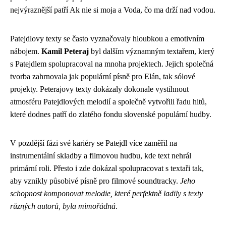
nejvýraznější patří Ak nie si moja a Voda, čo ma drží nad vodou.
Patejdlovy texty se často vyznačovaly hloubkou a emotivním
nábojem.
Kamil Peteraj
byl dalším významným textařem, který
s Patejdlem spolupracoval na mnoha projektech. Jejich společná
tvorba zahrnovala jak populární písně pro Elán, tak sólové
projekty. Peterajovy texty dokázaly dokonale vystihnout
atmosféru Patejdlových melodií a společně vytvořili řadu hitů,
které dodnes patří do zlatého fondu slovenské populární hudby.
V pozdější fázi své kariéry se Patejdl více zaměřil na
instrumentální skladby a filmovou hudbu, kde text nehrál
primární roli. Přesto i zde dokázal spolupracovat s textaři tak,
aby vznikly působivé písně pro filmové soundtracky.
Jeho
schopnost komponovat melodie, které perfektně ladily s texty
různých autorů, byla mimořádná
.