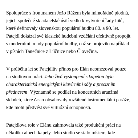
Spolupráce s frontmanem Jožo Rážem byla mimořádně plodná,
jejich společné skladatelské úsilí vedlo k vytvoření řady hitů,
které definovaly slovenskou populární hudbu 80. a 90. let.
Patejdl dokázal své klasické hudební vzdělání efektivně propojit
s moderními trendy populární hudby, což se projevilo například
v písních Tanečnice z Lúčnice nebo Človečina.
V průběhu let se Patejdlův přínos pro Elán neomezoval pouze
na studiovou práci.
Jeho živá vystoupení s kapelou byla
charakteristická energickými klavírními sóly a precizním
přednesem
. Významně se podílel na koncertních aranžmá
skladeb, které často obsahovaly rozšířené instrumentální pasáže,
kde mohl předvést své virtuózní schopnosti.
Patejdlova role v Elánu zahrnovala také produkční práci na
několika albech kapely. Jeho studio se stalo místem, kde