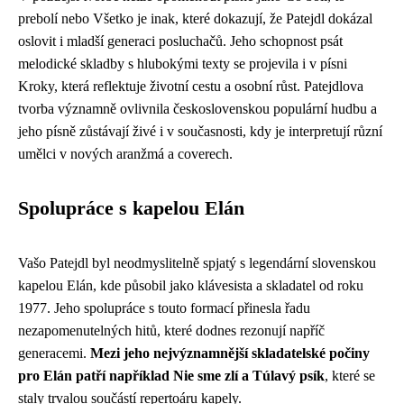
prebolí nebo Všetko je inak, které dokazují, že Patejdl dokázal
oslovit i mladší generaci posluchačů. Jeho schopnost psát
melodické skladby s hlubokými texty se projevila i v písni
Kroky, která reflektuje životní cestu a osobní růst. Patejdlova
tvorba významně ovlivnila československou populární hudbu a
jeho písně zůstávají živé i v současnosti, kdy je interpretují různí
umělci v nových aranžmá a coverech.
Spolupráce s kapelou Elán
Vašo Patejdl byl neodmyslitelně spjatý s legendární slovenskou
kapelou Elán, kde působil jako klávesista a skladatel od roku
1977. Jeho spolupráce s touto formací přinesla řadu
nezapomenutelných hitů, které dodnes rezonují napříč
generacemi.
Mezi jeho nejvýznamnější skladatelské počiny
pro Elán patří například Nie sme zlí a Túlavý psík
, které se
staly trvalou součástí repertoáru kapely.