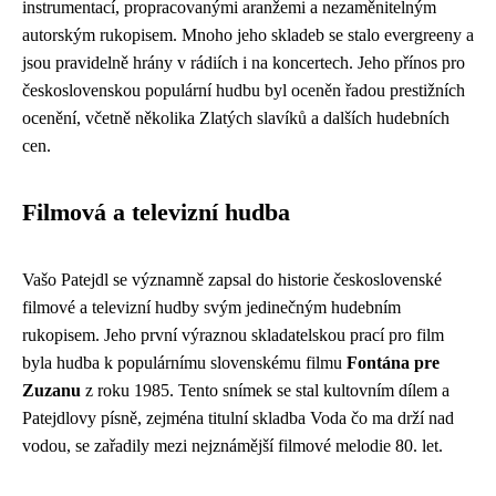
instrumentací, propracovanými aranžemi a nezaměnitelným
autorským rukopisem. Mnoho jeho skladeb se stalo evergreeny a
jsou pravidelně hrány v rádiích i na koncertech. Jeho přínos pro
československou populární hudbu byl oceněn řadou prestižních
ocenění, včetně několika Zlatých slavíků a dalších hudebních
cen.
Filmová a televizní hudba
Vašo Patejdl se významně zapsal do historie československé
filmové a televizní hudby svým jedinečným hudebním
rukopisem. Jeho první výraznou skladatelskou prací pro film
byla hudba k populárnímu slovenskému filmu
Fontána pre
Zuzanu
z roku 1985. Tento snímek se stal kultovním dílem a
Patejdlovy písně, zejména titulní skladba Voda čo ma drží nad
vodou, se zařadily mezi nejznámější filmové melodie 80. let.