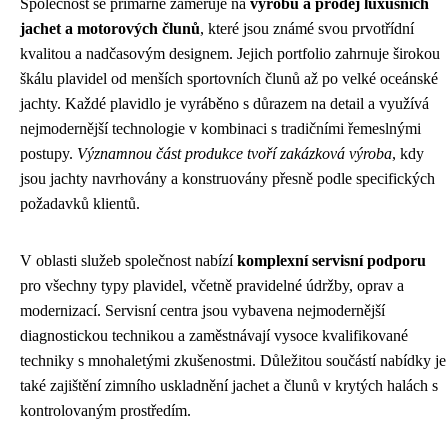
Společnost se primárně zaměřuje na
výrobu a prodej luxusních
jachet a motorových člunů
, které jsou známé svou prvotřídní
kvalitou a nadčasovým designem. Jejich portfolio zahrnuje širokou
škálu plavidel od menších sportovních člunů až po velké oceánské
jachty. Každé plavidlo je vyráběno s důrazem na detail a využívá
nejmodernější technologie v kombinaci s tradičními řemeslnými
postupy.
Významnou část produkce tvoří zakázková výroba
, kdy
jsou jachty navrhovány a konstruovány přesně podle specifických
požadavků klientů.
V oblasti služeb společnost nabízí
komplexní servisní podporu
pro všechny typy plavidel, včetně pravidelné údržby, oprav a
modernizací. Servisní centra jsou vybavena nejmodernější
diagnostickou technikou a zaměstnávají vysoce kvalifikované
techniky s mnohaletými zkušenostmi. Důležitou součástí nabídky je
také zajištění zimního uskladnění jachet a člunů v krytých halách s
kontrolovaným prostředím.