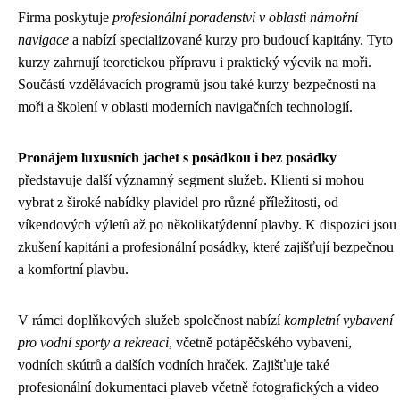
Firma poskytuje
profesionální poradenství v oblasti námořní
navigace
a nabízí specializované kurzy pro budoucí kapitány. Tyto
kurzy zahrnují teoretickou přípravu i praktický výcvik na moři.
Součástí vzdělávacích programů jsou také kurzy bezpečnosti na
moři a školení v oblasti moderních navigačních technologií.
Pronájem luxusních jachet s posádkou i bez posádky
představuje další významný segment služeb. Klienti si mohou
vybrat z široké nabídky plavidel pro různé příležitosti, od
víkendových výletů až po několikatýdenní plavby. K dispozici jsou
zkušení kapitáni a profesionální posádky, které zajišťují bezpečnou
a komfortní plavbu.
V rámci doplňkových služeb společnost nabízí
kompletní vybavení
pro vodní sporty a rekreaci
, včetně potápěčského vybavení,
vodních skútrů a dalších vodních hraček. Zajišťuje také
profesionální dokumentaci plaveb včetně fotografických a video