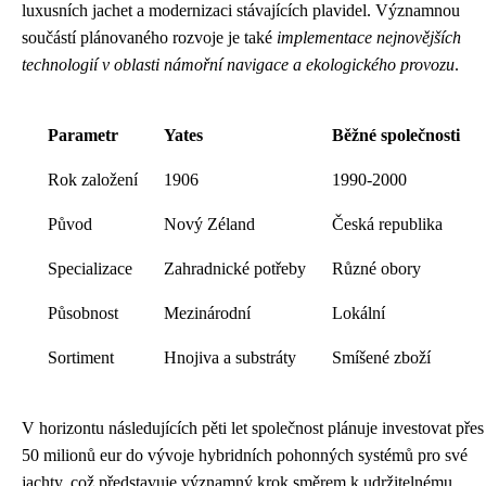
luxusních jachet a modernizaci stávajících plavidel. Významnou
součástí plánovaného rozvoje je také
implementace nejnovějších
technologií v oblasti námořní navigace a ekologického provozu
.
Parametr
Yates
Běžné společnosti
Rok založení
1906
1990-2000
Původ
Nový Zéland
Česká republika
Specializace
Zahradnické potřeby
Různé obory
Působnost
Mezinárodní
Lokální
Sortiment
Hnojiva a substráty
Smíšené zboží
V horizontu následujících pěti let společnost plánuje investovat přes
50 milionů eur do vývoje hybridních pohonných systémů pro své
jachty, což představuje významný krok směrem k udržitelnému