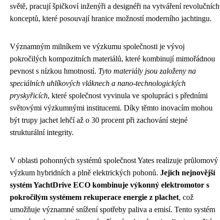
světě, pracují špičkoví inženýři a designéři na vytváření revolučních
konceptů, které posouvají hranice možností moderního jachtingu.
Významným milníkem ve výzkumu společnosti je vývoj
pokročilých kompozitních materiálů, které kombinují mimořádnou
pevnost s nízkou hmotností.
Tyto materiály jsou založeny na
speciálních uhlíkových vláknech a nano-technologických
pryskyřicích
, které společnost vyvinula ve spolupráci s předními
světovými výzkumnými institucemi. Díky těmto inovacím mohou
být trupy jachet lehčí až o 30 procent při zachování stejné
strukturální integrity.
V oblasti pohonných systémů společnost Yates realizuje průlomový
výzkum hybridních a plně elektrických pohonů.
Jejich nejnovější
systém YachtDrive ECO kombinuje výkonný elektromotor s
pokročilým systémem rekuperace energie z plachet
, což
umožňuje významné snížení spotřeby paliva a emisí. Tento systém