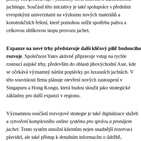
jachtingu. Součástí této iniciativy je také spolupráce s předními
evropskými univerzitami na výzkumu nových materiálů a
konstrukčních řešení, které pomohou snížit spotřebu paliva a
celkovou uhlíkovou stopu provozu jachet.
Expanze na nové trhy představuje další klíčový pilíř budoucího
rozvoje
. Společnost Yates aktivně připravuje vstup na rychle
rostoucí asijské trhy, především do oblasti jihovýchodní Asie, kde
se očekává významný nárůst poptávky po luxusních jachtách. V
této souvislosti firma plánuje otevření nových zastoupení v
Singapuru a Hong Kongu, která budou sloužit jako strategické
základny pro další expanzi v regionu.
Významnou součástí rozvojové strategie je také digitalizace služeb
a
vytvoření komplexního online systému pro správu a pronájem
jachet
. Tento systém umožní klientům nejen snadnější rezervaci
plavidel, ale také přístup k detailním informacím o údržbě,