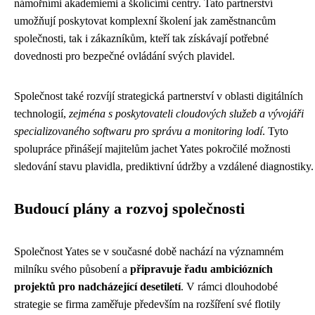
námořními akademiemi a školícími centry. Tato partnerství
umožňují poskytovat komplexní školení jak zaměstnancům
společnosti, tak i zákazníkům, kteří tak získávají potřebné
dovednosti pro bezpečné ovládání svých plavidel.
Společnost také rozvíjí strategická partnerství v oblasti digitálních
technologií,
zejména s poskytovateli cloudových služeb a vývojáři
specializovaného softwaru pro správu a monitoring lodí
. Tyto
spolupráce přinášejí majitelům jachet Yates pokročilé možnosti
sledování stavu plavidla, prediktivní údržby a vzdálené diagnostiky.
Budoucí plány a rozvoj společnosti
Společnost Yates se v současné době nachází na významném
milníku svého působení a
připravuje řadu ambiciózních
projektů pro nadcházející desetiletí
. V rámci dlouhodobé
strategie se firma zaměřuje především na rozšíření své flotily