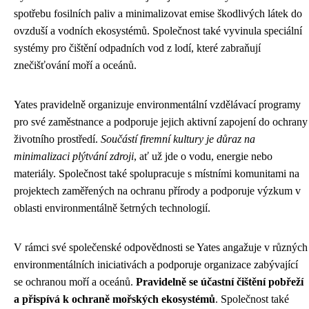
spotřebu fosilních paliv a minimalizovat emise škodlivých látek do
ovzduší a vodních ekosystémů. Společnost také vyvinula speciální
systémy pro čištění odpadních vod z lodí, které zabraňují
znečišťování moří a oceánů.
Yates pravidelně organizuje environmentální vzdělávací programy
pro své zaměstnance a podporuje jejich aktivní zapojení do ochrany
životního prostředí.
Součástí firemní kultury je důraz na
minimalizaci plýtvání zdroji
, ať už jde o vodu, energie nebo
materiály. Společnost také spolupracuje s místními komunitami na
projektech zaměřených na ochranu přírody a podporuje výzkum v
oblasti environmentálně šetrných technologií.
V rámci své společenské odpovědnosti se Yates angažuje v různých
environmentálních iniciativách a podporuje organizace zabývající
se ochranou moří a oceánů.
Pravidelně se účastní čištění pobřeží
a přispívá k ochraně mořských ekosystémů
. Společnost také