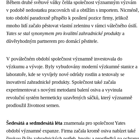
Během druhé světové války čelila společnost významným výzvám
v podobě nedostatku pracovních sil a obtížím s importem. Nicméně,
toto období paradoxně přispělo k posílení pozice firmy, jelikož
mnoho lidí začalo pěstovat vlastní zeleninu v rámci válečného úsilí.
Yates se stal synonymem pro kvalitní zahradnické produkty
a
důvěryhodným partnerem pro domácí pěstitele.
V poválečném období společnost významně investovala do
výzkumu a vývoje. Byly vybudovány moderní výzkumné stanice a
laboratoře, kde se vyvíjely nové odrůdy rostlin a testovaly se
inovativní zahradnické produkty. Společnost také začala
experimentovat s novými metodami balení osiva a vyvinula
revoluční systém hermeticky uzavřených sáčků, který významně
prodloužil životnost semen.
Šedesátá a sedmdesátá léta
znamenala pro společnost Yates
období významné expanze. Firma začala kromě osiva nabízet také
širokou škálu zahradnických potřeb, hnojiv a prostředků na ochranu