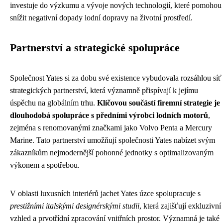
investuje do výzkumu a vývoje nových technologií, které pomohou
snížit negativní dopady lodní dopravy na životní prostředí.
Partnerství a strategické spolupráce
Společnost Yates si za dobu své existence vybudovala rozsáhlou síť
strategických partnerství, která významně přispívají k jejímu
úspěchu na globálním trhu.
Klíčovou součástí firemní strategie je
dlouhodobá spolupráce s předními výrobci lodních motorů
,
zejména s renomovanými značkami jako Volvo Penta a Mercury
Marine. Tato partnerství umožňují společnosti Yates nabízet svým
zákazníkům nejmodernější pohonné jednotky s optimalizovaným
výkonem a spotřebou.
V oblasti luxusních interiérů jachet Yates úzce spolupracuje s
prestižními italskými designérskými studii
, která zajišťují exkluzivní
vzhled a prvotřídní zpracování vnitřních prostor. Významná je také