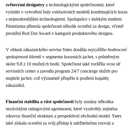
světovými designéry
a technologickými společnostmi, které
vyústilo v vytvoření řady exkluzivních modelů kombinujících luxus
s nejmodernějšími technologiemi. Spolupráce s italským studiem
Pininfarina přinesla společnosti několik ocenění za design, včetně
prestižní Red Dot Award v kategorii produktového designu.
V oblasti zákaznického servisu Yates dosáhla
nejvyššího hodnocení
spokojenosti klientů
v segmentu luxusních jachet, s průměrným
skóre 9,8 z 10 možných bodů. Společnost také rozšířila svou síť
servisních center a zavedla program 24/7 concierge služeb pro
majitele jachet, což významně přispělo k posílení loajality
zákazníků.
Finanční stabilita a růst společnosti
byly uznány několika
nezávislými ratingovými agenturami, které vyzdvihly zejména
zdravou finanční strukturu a perspektivní obchodní model. Yates
také získala ocenění za svůj přístup k udržitelnému rozvoji a