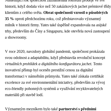
Následující rok společnost zaznamenala rekordní prodeje ve své
historii, když dodala více než 50 zakázkových jachet prémiové třídy
klientům z celého světa.
Obrat společnosti vzrostl o působivých
35 %
oproti předchozímu roku, což představovalo významný
milník v historii firmy. Yates také úspěšně expandovala na asijské
trhy, především do Číny a Singapuru, kde otevřela nová zastoupení
a showroomy.
V roce 2020, navzdory globální pandemii, společnost prokázala
svou odolnost a adaptabilitu, když představila revoluční koncept
virtuálních prohlídek a digitálního konfigurátoru jachet
. Tento
inovativní přístup byl oceněn prestižní cenou za digitální
transformaci v námořním průmyslu. Yates také získala certifikát
excelence za své environmentální iniciativy, především za vývoj
eco-friendly pohonných systémů a využívání recyklovatelných
materiálů při stavbě lodí.
Významným mezníkem bylo také
partnerství s předními