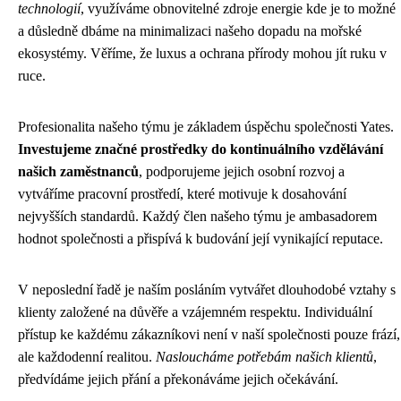
technologií
, využíváme obnovitelné zdroje energie kde je to možné
a důsledně dbáme na minimalizaci našeho dopadu na mořské
ekosystémy. Věříme, že luxus a ochrana přírody mohou jít ruku v
ruce.
Profesionalita našeho týmu je základem úspěchu společnosti Yates.
Investujeme značné prostředky do kontinuálního vzdělávání
našich zaměstnanců
, podporujeme jejich osobní rozvoj a
vytváříme pracovní prostředí, které motivuje k dosahování
nejvyšších standardů. Každý člen našeho týmu je ambasadorem
hodnot společnosti a přispívá k budování její vynikající reputace.
V neposlední řadě je naším posláním vytvářet dlouhodobé vztahy s
klienty založené na důvěře a vzájemném respektu. Individuální
přístup ke každému zákazníkovi není v naší společnosti pouze frází,
ale každodenní realitou.
Nasloucháme potřebám našich klientů
,
předvídáme jejich přání a překonáváme jejich očekávání.