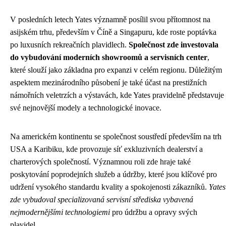
V posledních letech Yates významně posílil svou přítomnost na
asijském trhu, především v Číně a Singapuru, kde roste poptávka
po luxusních rekreačních plavidlech.
Společnost zde investovala
do vybudování moderních showroomů a servisních center
,
které slouží jako základna pro expanzi v celém regionu. Důležitým
aspektem mezinárodního působení je také účast na prestižních
námořních veletrzích a výstavách, kde Yates pravidelně představuje
své nejnovější modely a technologické inovace.
Na americkém kontinentu se společnost soustředí především na trh
USA a Karibiku, kde provozuje síť exkluzivních dealerství a
charterových společností. Významnou roli zde hraje také
poskytování poprodejních služeb a údržby, které jsou klíčové pro
udržení vysokého standardu kvality a spokojenosti zákazníků.
Yates
zde vybudoval specializovaná servisní střediska vybavená
nejmodernějšími technologiemi
pro údržbu a opravy svých
plavidel.