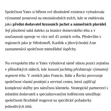
Společnost Yates si během své dlouholeté existence vybudovala
významné postavení na mezinárodních trzích, kde se etablovala
jako
přední dodavatel luxusních jachet a námořních plavidel
.
Její působení sahá daleko za hranice domovského trhu a v
současnosti operuje ve více než 45 zemích světa. Především v
regionech jako je Středomoří, Karibik a jihovýchodní Asie
zaznamenává společnost mimořádné úspěchy.
Na evropském trhu si Yates vybudoval särně silnou pozici zejména
v přímořských státech, kde
luxusní jachting představuje významný
segment trhu
. V zemích jako Francie, Itálie a Řecko provozuje
společnost vlastní prodejní a servisní centra, která zajišťují
komplexní služby pro náročnou klientelu. Strategické partnerství s
místními dodavateli a specializovanými loděnicemi umožňuje
společnosti flexibilně reagovat na specifické požadavky
jednotlivých trhů.