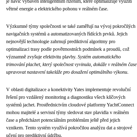
je navíc vybaven inteligentním řízením, které optimalizuje využití
větrné energie a elektrického pohonu v reálném čase.
Výzkumné týmy společnosti se také zaměřují na vývoj pokročilých
navigačních systémů a automatizovaných řídících prvků. Jejich
nejnovější technologie zahrnují prediktivní algoritmy pro
optimalizaci trasy podle povětrnostních podmínek a proudů, což
významně zvyšuje efektivitu plavby.
Systém automatického
trimování plachet, který společnost vyvinula, dokáže v reálném čase
upravovat nastavení takeláže pro dosažení optimálního výkonu
.
V oblasti digitalizace a konektivity Yates implementuje revoluční
řešení pro vzdálený monitoring a diagnostiku všech klíčových
systémů jachet. Prostřednictvím cloudové platformy YachtConnect
mohou majitelé a servisní týmy sledovat stav plavidla v reálném
čase a předcházet potenciálním problémům ještě před jejich
vznikem. Tento systém využívá pokročilou analýzu dat a strojové
učení pro prediktivní údržbu.