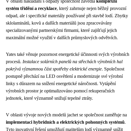
V oblasti nakládání s odpady společnost zavedla
komplexní
systém třídění a recyklace
, který zahrnuje nejen běžný provozní
odpad, ale i specifické materiály používané při stavbě lodí. Zbytky
sklolaminátů, kovů a dalších materiálů jsou zpracovávány
specializovanými partnerskými firmami, které zajišťují jejich
maximální možné využití v dalších průmyslových odvětvích.
Yates také věnuje pozornost energetické účinnosti svých výrobních
procesů.
Instalace solárních panelů na střechách výrobních hal
pokrývá významnou část spotřeby elektrické energie
. Společnost
postupně přechází na LED osvětlení a modernizuje své výrobní
linky s důrazem na snížení energetické náročnosti. Vytápění
výrobních prostor je optimalizováno pomocí rekuperačních
jednotek, které významně snižují tepelné ztráty.
V oblasti vývoje nových modelů jachet se společnost zaměřuje na
implementaci hybridních a elektrických pohonných systémů
.
Tyto inovativní řešení umožňují majitelům lodí významně snížit