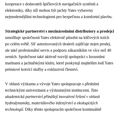
kooperace s dodavateli špičkových navigačních systémů a
elektroniky, díky níž mohou být jachty Yates vybaveny
nejmodernějšími technologiemi pro bezpečnou a komfortní plavbu.
Strategické partnerství s mezinárodními distributory a prodejci
umožňuje společnosti Yates efektivně působit na klíčových trzích
po celém světě. Síť autorizovaných dealerů zajišťuje nejen prodej,
ale také profesionální servis a podporu zákazníkům ve více než 40
zemích. Společnost také aktivně rozvíjí spolupráci s luxusními
marínami a jachtařskými kluby, které poskytují majitelům lodí Yates
prémiové kotvící služby a exkluzivní členství.
V oblasti výzkumu a vývoje Yates spolupracuje s předními
technickými univerzitami a výzkumnými institucemi.
Tato
akademická partnerství přinášejí inovativní řešení v oblasti
hydrodynamiky, materiálového inženýrství a ekologických
technologií
. Díky těmto spolupracím společnost kontinuálně