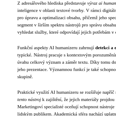
Z adresářového hlediska představuje
výraz ai human
inteligence v oblasti textové tvorby. V rámci digitá
pro úpravu a optimalizaci obsahu, přičemž jeho speci
segment v širším spektru nástrojů pro správu obsah
vyhledat služby, které odpovídají jejich potřebám v 
Funkční aspekty AI humanizeru zahrnují
detekci a 
typické. Nástroj pracuje s kontextovým porozumění
úvahu celkový význam a záměr textu. Díky tomu dok
jeho prezentace. Významnou funkcí je také schopnost
skupině.
Praktické využití AI humanizeru se rozšiřuje napří
tento nástroj
k zajištění, že jejich materiály projdo
Marketingoví specialisté oceňují schopnost nástroje 
lidským publikem. Akademická sféra nachází uplatn