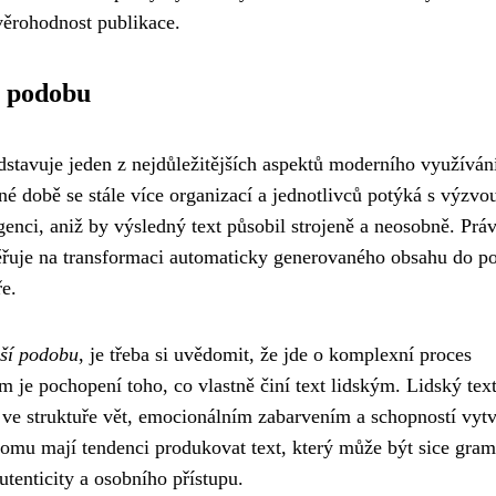
 věrohodnost publikace.
í podobu
stavuje jeden z nejdůležitějších aspektů moderního využíván
é době se stále více organizací a jednotlivců potýká s výzvou
genci, aniž by výsledný text působil strojeně a neosobně. Prá
měřuje na transformaci automaticky generovaného obsahu do p
ře.
jší podobu
, je třeba si uvědomit, že jde o komplexní proces
 je pochopení toho, co vlastně činí text lidským. Lidský text
ve struktuře vět, emocionálním zabarvením a schopností vytv
 tomu mají tendenci produkovat text, který může být sice gram
utenticity a osobního přístupu.