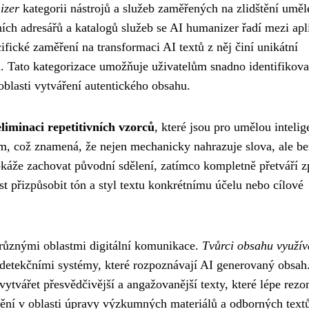
izer
kategorii nástrojů a služeb zaměřených na zlidštění uměl
lních adresářů a katalogů služeb se AI humanizer řadí mezi apl
fické zaměření na transformaci AI textů z něj činí unikátní
u. Tato kategorizace umožňuje uživatelům snadno identifikova
oblasti vytváření autentického obsahu.
eliminaci repetitivních vzorců
, které jsou pro umělou intelig
m, což znamená, že nejen mechanicky nahrazuje slova, ale be
áže zachovat původní sdělení, zatímco kompletně přetváří 
 přizpůsobit tón a styl textu konkrétnímu účelu nebo cílové
č různými oblastmi digitální komunikace.
Tvůrci obsahu využív
u detekčními systémy, které rozpoznávají AI generovaný obsah
vytvářet přesvědčivější a angažovanější texty, které lépe rezon
ění v oblasti úpravy výzkumných materiálů a odborných text