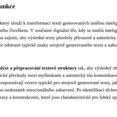
funkce
 který slouží k transformaci textů generovaných umělou inteli
ného člověkem. V současné digitální éře, kdy se umělá inteli
a zajistit, aby výsledné texty působily přirozeně a autenticky
e odstranit typické znaky strojově generovaného textu a nahra
lýze a přepracování textové struktury
tak, aby výsledný o
anické přechody mezi myšlenkami a autentický tón komunikace
rozpoznávají vzorce typické pro strojově generované texty, ja
ebo nedostatek emocionálního zabarvení. Po identifikaci těchto
azy a konstrukcemi, které jsou charakteristické pro lidský z