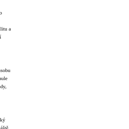
o
litu a
í
ůsobu
nule
ady,
ský
áště