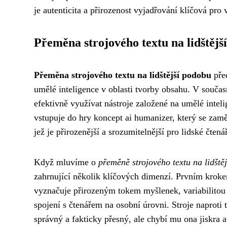
je autenticita a přirozenost vyjadřování klíčová pro
Přeměna strojového textu na lidštějš
Přeměna strojového textu na lidštější podobu
před
umělé inteligence v oblasti tvorby obsahu. V současn
efektivně využívat nástroje založené na umělé inteli
vstupuje do hry koncept ai humanizer, který se za
jež je přirozenější a srozumitelnější pro lidské čtená
Když mluvíme o
přeměně strojového textu na lidště
zahrnující několik klíčových dimenzí. Prvním krokem
vyznačuje přirozeným tokem myšlenek, variabilitou 
spojení s čtenářem na osobní úrovni. Stroje naproti
správný a fakticky přesný, ale chybí mu ona jiskra a