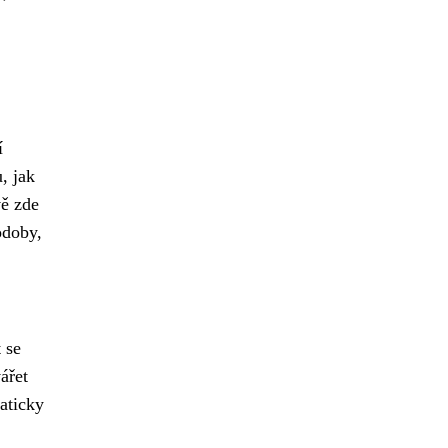
í
, jak
vě zde
odoby,
 se
ářet
aticky