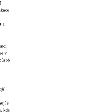
é
ikace
t a
enci
re v
způsob
ají
.
ují s
ů, kde