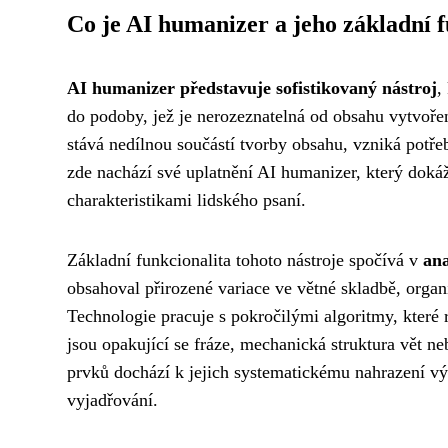
Co je AI humanizer a jeho základní 
AI humanizer představuje sofistikovaný nástroj
,
do podoby, jež je nerozeznatelná od obsahu vytvoře
stává nedílnou součástí tvorby obsahu, vzniká potřeb
zde nachází své uplatnění AI humanizer, který dokáž
charakteristikami lidského psaní.
Základní funkcionalita tohoto nástroje spočívá v
ana
obsahoval přirozené variace ve větné skladbě, org
Technologie pracuje s pokročilými algoritmy, které 
jsou opakující se fráze, mechanická struktura vět n
prvků dochází k jejich systematickému nahrazení výr
vyjadřování.