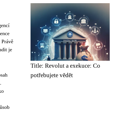
gencí
gence
. Právě
dit je
Title: Revolut a exekuce: Co
potřebujete vědět
bsah
.
ko
působ