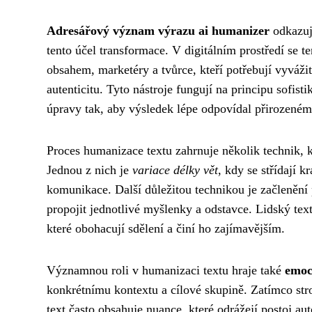
Adresářový význam výrazu ai humanizer
odkazuje
tento účel transformace. V digitálním prostředí se t
obsahem, marketéry a tvůrce, kteří potřebují vyváži
autenticitu. Tyto nástroje fungují na principu sofist
úpravy tak, aby výsledek lépe odpovídal přirozené
Proces humanizace textu zahrnuje několik technik, k
Jednou z nich je
variace délky vět
, kdy se střídají 
komunikace. Další důležitou technikou je začlenění
propojit jednotlivé myšlenky a odstavce. Lidský tex
které obohacují sdělení a činí ho zajímavějším.
Významnou roli v humanizaci textu hraje také
emoc
konkrétnímu kontextu a cílové skupině. Zatímco str
text často obsahuje nuance, které odrážejí postoj au