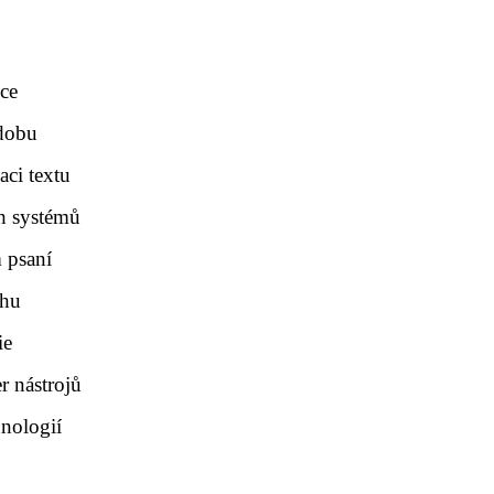
kce
odobu
aci textu
ch systémů
 psaní
ahu
ie
r nástrojů
nologií