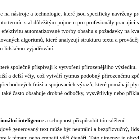
 na nástroje a technologie, které jsou specificky navrženy pr
ento termín stal důležitým pojmem pro profesionály pracující s
t efektivitu automatizované tvorby obsahu s požadavky na kva
ikovaných algoritmů, které analyzují strukturu textu a prováděj
mu lidskému vyjadřování.
teré společně přispívají k vytvoření přirozenějšího výsledku.
kratší a delší věty, což vytváří rytmus podobný přirozenému zp
 přechodových frází a spojovacích výrazů, které pomáhají ply
t také často obsahuje drobné odbočky, vysvětlivky nebo příkl
ionální inteligence
a schopnost přizpůsobit tón sdělení
ojově generovaný text může být neutrální a bezpřízvučný, lid
tora k tématu nebo empatii vůči čtenáři. Tato dimenze je obzvl