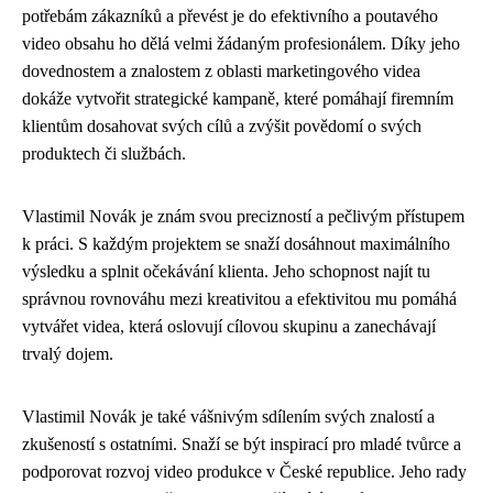
potřebám zákazníků a převést je do efektivního a poutavého
video obsahu ho dělá velmi žádaným profesionálem. Díky jeho
dovednostem a znalostem z oblasti marketingového videa
dokáže vytvořit strategické kampaně, které pomáhají firemním
klientům dosahovat svých cílů a zvýšit povědomí o svých
produktech či službách.
Vlastimil Novák je znám svou precizností a pečlivým přístupem
k práci. S každým projektem se snaží dosáhnout maximálního
výsledku a splnit očekávání klienta. Jeho schopnost najít tu
správnou rovnováhu mezi kreativitou a efektivitou mu pomáhá
vytvářet videa, která oslovují cílovou skupinu a zanechávají
trvalý dojem.
Vlastimil Novák je také vášnivým sdílením svých znalostí a
zkušeností s ostatními. Snaží se být inspirací pro mladé tvůrce a
podporovat rozvoj video produkce v České republice. Jeho rady