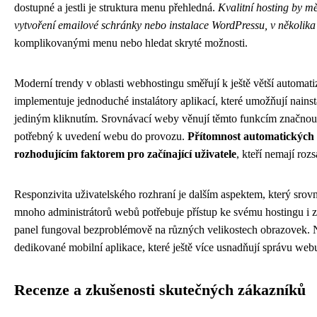
dostupné a jestli je struktura menu přehledná.
Kvalitní hosting by m
vytvoření emailové schránky nebo instalace WordPressu, v několika
komplikovanými menu nebo hledat skryté možnosti.
Moderní trendy v oblasti webhostingu směřují k ještě větší automa
implementuje jednoduché instalátory aplikací, které umožňují nains
jediným kliknutím. Srovnávací weby věnují těmto funkcím značnou 
potřebný k uvedení webu do provozu.
Přítomnost automatických 
rozhodujícím faktorem pro začínající uživatele
, kteří nemají rozs
Responzivita uživatelského rozhraní je dalším aspektem, který srov
mnoho administrátorů webů potřebuje přístup ke svému hostingu i z m
panel fungoval bezproblémově na různých velikostech obrazovek. N
dedikované mobilní aplikace, které ještě více usnadňují správu web
Recenze a zkušenosti skutečných zákazníků