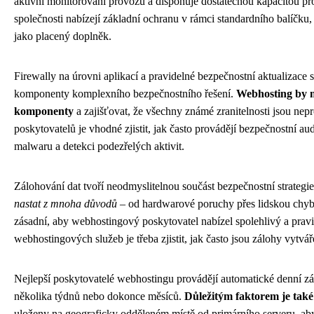
aktivní monitorování provozu a disponuje dostatečnou kapacitou pr
společnosti nabízejí základní ochranu v rámci standardního balíčku
jako placený doplněk.
Firewally na úrovni aplikací a pravidelné bezpečnostní aktualizace
komponenty komplexního bezpečnostního řešení.
Webhosting by m
komponenty
a zajišťovat, že všechny známé zranitelnosti jsou ne
poskytovatelů je vhodné zjistit, jak často provádějí bezpečnostní aud
malwaru a detekci podezřelých aktivit.
Zálohování dat tvoří neodmyslitelnou součást bezpečnostní strate
nastat z mnoha důvodů
– od hardwarové poruchy přes lidskou chybu
zásadní, aby webhostingový poskytovatel nabízel spolehlivý a pravi
webhostingových služeb je třeba zjistit, jak často jsou zálohy vytvá
Nejlepší poskytovatelé webhostingu provádějí automatické denní zá
několika týdnů nebo dokonce měsíců.
Důležitým faktorem je také
uloženy na geograficky odděleném místě od primárního serveru, aby 