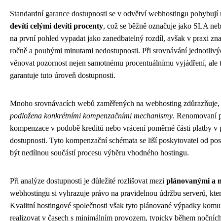
Standardní garance dostupnosti se v odvětví webhostingu pohybují
devíti celými devíti procenty
, což se běžně označuje jako SLA ne
na první pohled vypadat jako zanedbatelný rozdíl, avšak v praxi z
ročně a pouhými minutami nedostupnosti. Při srovnávání jednotlivý
věnovat pozornost nejen samotnému procentuálnímu vyjádření, ale 
garantuje tuto úroveň dostupnosti.
Mnoho srovnávacích webů zaměřených na webhosting zdůrazňuje,
podložena konkrétními kompenzačními mechanismy
. Renomovaní p
kompenzace v podobě kreditů nebo vrácení poměrné části platby v
dostupnosti. Tyto kompenzační schémata se liší poskytovatel od pos
být nedílnou součástí procesu výběru vhodného hostingu.
Při analýze dostupnosti je důležité rozlišovat mezi
plánovanými a 
webhostingu si vyhrazuje právo na pravidelnou údržbu serverů, kte
Kvalitní hostingové společnosti však tyto plánované výpadky komun
realizovat v časech s minimálním provozem, typicky během nočních