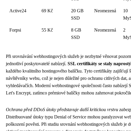
Active24
69 Kč
20 GB
Neomezená
10
SSD
My
Forpsi
55 Kč
8 GB
Neomezená
2
SSD
My
Při srovnávání webhostingových služeb je nezbytné věnovat pozorn
jednotliví poskytovatelé nabízejí.
SSL certifikáty se staly napros
každého kvalitního hostingového balíčku. Tyto certifikáty zajišťuj
návštěvníky webu, což je nejen důležité pro ochranu citlivých dat, a
vyhledávačích. Moderní webhostingové společnosti často nabízejí S
Let's Encrypt, zatímco prémiové balíčky mohou zahrnovat pokročilejš
Ochrana před DDoS útoky představuje další kritickou vrstvu zabez
Distribuované útoky typu Denial of Service mohou paralyzovat webo
poškození pověsti. Při studiu srovnání webhostingových služeb je dů