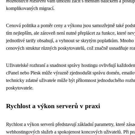
možnostech rozšíření
vám umožní začít s menším balíčkem a postupn
komplikovaných migrací.
Cenová politika a poměr ceny a výkonu jsou samozřejmě také podsta
tím nejlepším, ale zároveň není nutné přeplácet za funkce, které nev
jednotlivé tarify obsahují, a vyhnout se skrytým poplatkům. Mnoho
cenových struktur různých poskytovatelů, což značně usnadňuje ro
Uživatelské rozhraní a snadnost správy hostingu ovlivňují každodenn
cPanel nebo Plesk může výrazně zjednodušit správu domén, emailov
technicky zdatné uživatele může být přítomnost jednoduchého rozhr
poskytovatele.
Rychlost a výkon serverů v praxi
Rychlost a výkon serverů představují základní parametry, které zás
webhostingových služeb a spokojenost koncových uživatelů. Při prak