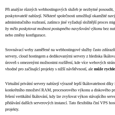
Při analýze různých webhostingových služeb je nezbytné posoudit, j
poskytovatelé nabízejí. Některé společnosti umožňují okamžité nav
administračního rozhraní, zatímco jiné vyžadují složitější proces mig
by mělo poskytovat možnost postupného navyšování výkonu
bez nut
nebo změny konfigurace.
Srovnávací weby zaměřené na webhostingové služby často zdůrazň
servery, cloud hostingem a dedikovanými servery z hlediska škálovat
úroveň s omezenými možnostmi rozšíření, kde více webových stránek 
vhodné pro začínající projekty s nižší návštěvností, ale
může rychle 
Virtuální privátní servery nabízejí výrazně lepší škálovatelnost dí
konkrétního množství RAM, procesorového výkonu a diskového p
řešení vertikální škálování, kdy lze zvyšovat výkon stávajícího serv
přidávání dalších serverových instancí. Tato flexibilita činí VPS host
projekty.