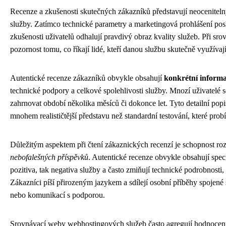
Recenze a zkušenosti skutečných zákazníků představují neoceniteln
služby. Zatímco technické parametry a marketingová prohlášení pos
zkušenosti uživatelů odhalují pravdivý obraz kvality služeb. Při s
pozornost tomu, co říkají lidé, kteří danou službu skutečně využívají
Autentické recenze zákazníků obvykle obsahují
konkrétní inform
technické podpory a celkové spolehlivosti služby. Mnozí uživatelé 
zahrnovat období několika měsíců či dokonce let. Tyto detailní po
mnohem realističtější představu než standardní testování, které pr
Důležitým aspektem při čtení zákaznických recenzí je schopnost r
nebofalešných příspěvků
. Autentické recenze obvykle obsahují speci
pozitiva, tak negativa služby a často zmiňují technické podrobnosti
Zákazníci píší přirozeným jazykem a sdílejí osobní příběhy spojen
nebo komunikací s podporou.
Srovnávací weby webhostingových služeb často agregují hodnocení 