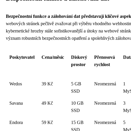
Bezpečnostní funkce a zálohování dat představují klíčové aspe
webových stránek pečlivě zvažovat při výběru vhodného webhostin
kybernetické hrozby stále sofistikovanější a útoky na webové stránk
význam robustních bezpečnostních opatření a spolehlivých záloho
Poskytovatel
Cena/měsíc
Diskový
Přenosová
Dat
prostor
rychlost
Wedos
39 Kč
5 GB
Neomezená
1
SSD
My
Savana
49 Kč
10 GB
Neomezená
3
SSD
My
Endora
59 Kč
15 GB
Neomezená
5
SSD
My