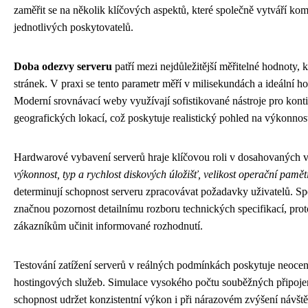
zaměřit se na několik klíčových aspektů, které společně vytváří k
jednotlivých poskytovatelů.
Doba odezvy serveru
patří mezi nejdůležitější měřitelné hodnoty, 
stránek. V praxi se tento parametr měří v milisekundách a ideální 
Moderní srovnávací weby využívají sofistikované nástroje pro kont
geografických lokací, což poskytuje realistický pohled na výkonnos
Hardwarové vybavení serverů hraje klíčovou roli v dosahovaných 
výkonnost, typ a rychlost diskových úložišť, velikost operační paměti
determinují schopnost serveru zpracovávat požadavky uživatelů. Sp
značnou pozornost detailnímu rozboru technických specifikací, pro
zákazníkům učinit informované rozhodnutí.
Testování zatížení serverů v reálných podmínkách poskytuje neocenite
hostingových služeb. Simulace vysokého počtu souběžných připojení
schopnost udržet konzistentní výkon i při nárazovém zvýšení návšt