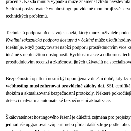
procenta. Každá minuta výpadku může znamenat ztrátu návštěvníků
Seriózní poskytovatelé webhostingu pravidelně monitorují své serve
technických problémů.
Technická podpora představuje aspekt, který mnozí uživatelé podce
Kvalitní zákaznická podpora dostupná v češtině
může ušetřit hodiny
Ideální je, když poskytovatel nabízí podporu prostřednictvím více ka
ideálně s nepřetržitou dostupností. Rychlost reakce a odbornost tech
prostřednictvím recenzí a zkušeností jiných uživatelů na specializo
Bezpečnostní opatření nesmí být opomíjena v dnešní době, kdy kybe
webhosting musí zahrnovat pravidelné zálohy dat
, SSL certifik
útokům a aktualizované bezpečnostní protokoly. Některé pokročilejší 
detekci malwaru a automatické bezpečnostní aktualizace.
Škálovatelnost hostingového řešení je důležitá zejména pro projekt
jednoduše upgradovat svůj tarif nebo přidat další zdroje podle toho