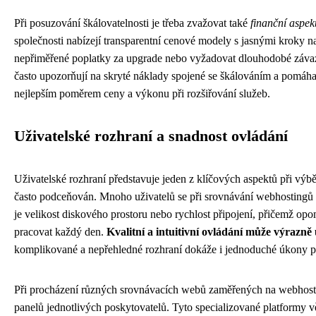
Při posuzování škálovatelnosti je třeba zvažovat také
finanční aspek
společnosti nabízejí transparentní cenové modely s jasnými kroky 
nepřiměřené poplatky za upgrade nebo vyžadovat dlouhodobé záva
často upozorňují na skryté náklady spojené se škálováním a pomáhaj
nejlepším poměrem ceny a výkonu při rozšiřování služeb.
Uživatelské rozhraní a snadnost ovládání
Uživatelské rozhraní představuje jeden z klíčových aspektů při vý
často podceňován. Mnoho uživatelů se při srovnávání webhostingů 
je velikost diskového prostoru nebo rychlost připojení, přičemž op
pracovat každý den.
Kvalitní a intuitivní ovládání může výrazn
komplikované a nepřehledné rozhraní dokáže i jednoduché úkony prom
Při procházení různých srovnávacích webů zaměřených na webhostin
panelů jednotlivých poskytovatelů. Tyto specializované platformy v