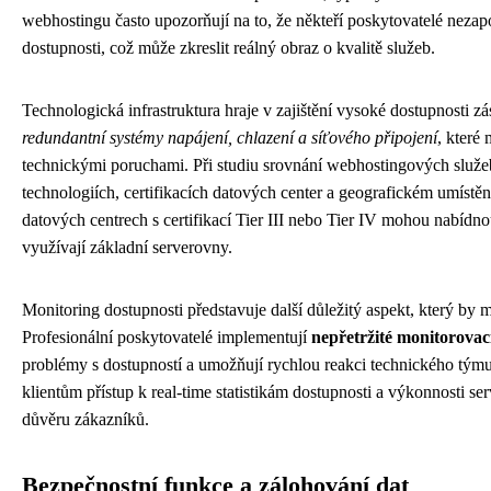
webhostingu často upozorňují na to, že někteří poskytovatelé nezap
dostupnosti, což může zkreslit reálný obraz o kvalitě služeb.
Technologická infrastruktura hraje v zajištění vysoké dostupnosti zá
redundantní systémy napájení, chlazení a síťového připojení
, které
technickými poruchami. Při studiu srovnání webhostingových služe
technologiích, certifikacích datových center a geografickém umístěn
datových centrech s certifikací Tier III nebo Tier IV mohou nabídnout
využívají základní serverovny.
Monitoring dostupnosti představuje další důležitý aspekt, který by 
Profesionální poskytovatelé implementují
nepřetržité monitorovac
problémy s dostupností a umožňují rychlou reakci technického týmu
klientům přístup k real-time statistikám dostupnosti a výkonnosti se
důvěru zákazníků.
Bezpečnostní funkce a zálohování dat