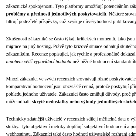
zákaznické spokojenosti. Tyto platformy umožňují potenciálním zá
problémy a přednosti jednotlivých poskytovatelů
. Některé srovn
filtrují podezřelé příspěvky, což zvyšuje důvěryhodnost publikova
Zkušenosti zákazníků se často týkají kritických momentů, jako js
migrace na jiný hosting. Právě tyto krizové situace odhalují skutečn
zákazníkům. Recenze popisující, jak rychle a profesionálně dokázal
mnohem větší vypovídací hodnotu
než běžné hodnocení standardní
Mnozí zákazníci ve svých recenzích srovnávají různé poskytovatele,
komparativní hodnocení jsou obzvláště cenná, protože poskytují př
pohledu jednoho uživatele. Zákazníci často zmiňují důvody, proč př
může odhalit
skryté nedostatky nebo výhody jednotlivých služe
Technicky zdatnější uživatelé v recenzích sdílejí měřitelná data o vý
služby. Tyto objektivní metriky doplňují subjektivní hodnocení a p
webhostingu. Zákazníci také často hodnotí uživatelské rozhraní adm