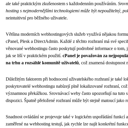
ale také praktickým zkušenostem s každodenním používáním.
Srovn
hosting s nejmodernějšími technologiemi může být nepoužitelný, poku
neintuitivní pro běžného uživatele.
Většina moderních webhostingových služeb využívá nějakou formu k
cPanel, Plesk a DirectAdmin. Každé z těchto rozhraní má své specif
věnované webhostingu často poskytují podrobné informace o tom, jak
jak se liší v praktickém použití.
cPanel je považován za nejpopulár
na trhu a rozsáhlé komunitě uživatelů
, což znamená dostupnost 
Důležitým faktorem při hodnocení uživatelského rozhraní je také lo
poskytovatelé webhostingu nabízejí plně lokalizované rozhraní, co
významnou překážkou. Srovnávací weby často upozorňují na tuto sk
dispozici. Špatně přeložené rozhraní může být stejně matoucí jako r
Snadnost ovládání se projevuje také v logickém uspořádání funkcí a
zaměřené na webhosting testují, jak rychle lze najít konkrétní funkc