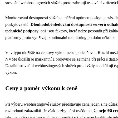
srovnání webhostingových služeb proto zahrnují testování z různýc
Monitorování dostupnosti služeb a měření uptimeu poskytuje zásadní
poskytovatelů.
Dlouhodobé sledování dostupnosti serverů odhalu
technické podpory
, což jsou faktory, které nelze posoudit při krá
platformy proto využívají kontinuální monitoring po dobu několika m
Vliv typu úložiště na celkový výkon nelze podceňovat. Rozdíl me
NVMe úložišti je markantní a projevuje se zejména při práci s datab
Detailní srovnání webhostingových služeb proto vždy specifikují typ
výkon.
Ceny a poměr výkonu k ceně
Při výběru webhostingové služby představuje cena jeden z nejdůleži
rozhodnutí zákazníků. Je však nezbytné si uvědomit, že
nejnižší c
jako nejvyšší cena nezaručuje automaticky špičkovou kvalitu služ