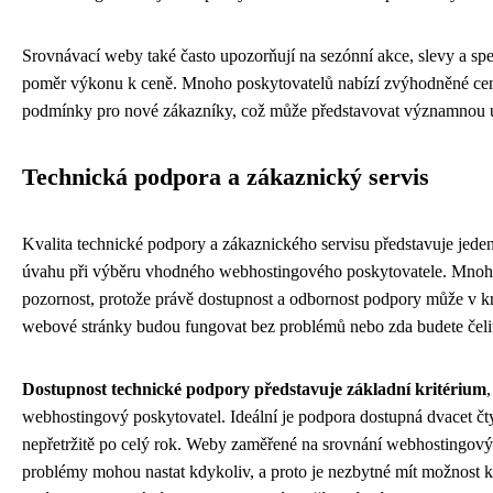
Srovnávací weby také často upozorňují na sezónní akce, slevy a spe
poměr výkonu k ceně. Mnoho poskytovatelů nabízí zvýhodněné cen
podmínky pro nové zákazníky, což může představovat významnou ús
Technická podpora a zákaznický servis
Kvalita technické podpory a zákaznického servisu představuje jeden z
úvahu při výběru vhodného webhostingového poskytovatele. Mnohé 
pozornost, protože právě dostupnost a odbornost podpory může v kr
webové stránky budou fungovat bez problémů nebo zda budete čel
Dostupnost technické podpory představuje základní kritérium
webhostingový poskytovatel. Ideální je podpora dostupná dvacet čt
nepřetržitě po celý rok. Weby zaměřené na srovnání webhostingovýc
problémy mohou nastat kdykoliv, a proto je nezbytné mít možnost 