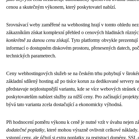
cenou a skutečným výkonem, který poskytovatel nabízí.
Srovnávací weby zaměřené na webhosting hrají v tomto ohledu neza
zákazníkům získat komplexní přehled o cenových hladinách různýc
konkrétně za danou cenu získají
. Tyto platformy obvykle prezentují 
informací o dostupném diskovém prostoru, přenesených datech, počt
technických parametrech.
Ceny webhostingových služeb se na českém trhu pohybují v širokém
základní sdílený hosting až po tisíce korun za dedikované servery 
představuje nejdostupnější variantu, kde se více webových stránek 
poskytovatelům nabízet služby za nižší ceny. Pro začínající projekt
bývá tato varianta zcela dostačující a ekonomicky výhodná.
Při hodnocení poměru výkonu k ceně je nutné vzít v úvahu nejen zá
dodatečné poplatky
, které mohou výrazně ovlivnit celkové náklady. 
vstupní ceny, ale účtují si extra poplatky za registraci domény, SSL