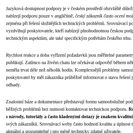
Jazyková dostupnost podpory je v českém prostředí obzvláště důlež
nabízejí podporu pouze v angličtině,
český zákazník často ocení mo
zejména při řešení složitějších technických problémů. Srovnávací po
vyzdvihují poskytovatele, kteří nabízejí plnohodnotnou českou podp
technickým aspektům, ale také specifickým potřebám českého trhu.
Rychlost reakce a doba vyřízení požadavků jsou měřitelné parametr
publikují. Zatímco na živém chatu lze očekávat odpověď během něk
neměla trvat déle než několik hodin. Komplexnější problémy samozře
poskytovatel by měl zákazníka průběžně informovat o stavu řešení 
odhady.
Znalostní báze a dokumentace představují formu samoobslužné podp
běžných problémů bez nutnosti kontaktovat technickou podporu.
Ro
s návody, tutoriály a často kladenými dotazy je znakem kvalitn
svých zákazníků. Srovnávací weby často hodnotí kvalitu a úplnost 
aktuální a srozumitelné i pro méně technicky zdatné uživatele.