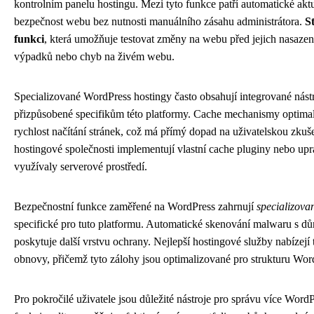
kontrolním panelu hostingu. Mezi tyto funkce patří automatické aktu
bezpečnost webu bez nutnosti manuálního zásahu administrátora.
S
funkci
, která umožňuje testovat změny na webu před jejich nasazen
výpadků nebo chyb na živém webu.
Specializované WordPress hostingy často obsahují integrované nástr
přizpůsobené specifikům této platformy. Cache mechanismy optima
rychlost načítání stránek, což má přímý dopad na uživatelskou zkuš
hostingové společnosti implementují vlastní cache pluginy nebo upr
využívaly serverové prostředí.
Bezpečnostní funkce zaměřené na WordPress zahrnují
specializovan
specifické pro tuto platformu. Automatické skenování malwaru s d
poskytuje další vrstvu ochrany. Nejlepší hostingové služby nabízej
obnovy, přičemž tyto zálohy jsou optimalizované pro strukturu Word
Pro pokročilé uživatele jsou důležité nástroje pro správu více WordP