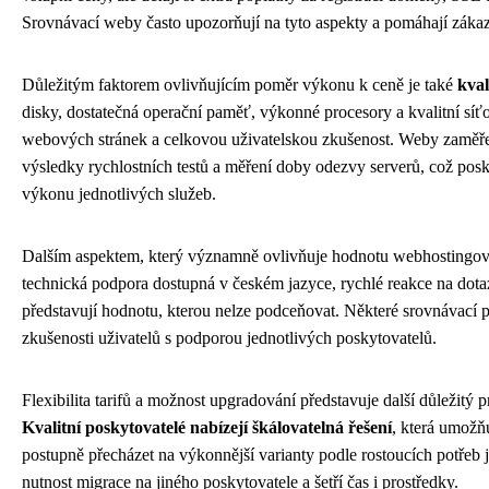
Srovnávací weby často upozorňují na tyto aspekty a pomáhají záka
Důležitým faktorem ovlivňujícím poměr výkonu k ceně je také
kval
disky, dostatečná operační paměť, výkonné procesory a kvalitní síťo
webových stránek a celkovou uživatelskou zkušenost. Weby zaměře
výsledky rychlostních testů a měření doby odezvy serverů, což posk
výkonu jednotlivých služeb.
Dalším aspektem, který významně ovlivňuje hodnotu webhostingov
technická podpora dostupná v českém jazyce, rychlé reakce na dota
představují hodnotu, kterou nelze podceňovat. Některé srovnávací 
zkušenosti uživatelů s podporou jednotlivých poskytovatelů.
Flexibilita tarifů a možnost upgradování představuje další důležit
Kvalitní poskytovatelé nabízejí škálovatelná řešení
, která umožň
postupně přecházet na výkonnější varianty podle rostoucích potřeb 
nutnost migrace na jiného poskytovatele a šetří čas i prostředky.