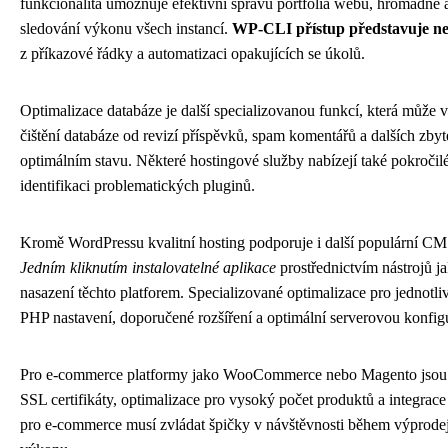
funkcionalita umožňuje efektivní správu portfolia webů, hromadné a
sledování výkonu všech instancí.
WP-CLI přístup představuje ne
z příkazové řádky a automatizaci opakujících se úkolů.
Optimalizace databáze je další specializovanou funkcí, která může
čištění databáze od revizí příspěvků, spam komentářů a dalších zb
optimálním stavu. Některé hostingové služby nabízejí také pokročil
identifikaci problematických pluginů.
Kromě WordPressu kvalitní hosting podporuje i další populární C
Jedním kliknutím instalovatelné aplikace
prostřednictvím nástrojů ja
nasazení těchto platforem. Specializované optimalizace pro jednot
PHP nastavení, doporučené rozšíření a optimální serverovou konfigu
Pro e-commerce platformy jako WooCommerce nebo Magento jsou dů
SSL certifikáty, optimalizace pro vysoký počet produktů a integrac
pro e-commerce musí zvládat špičky v návštěvnosti během výprod