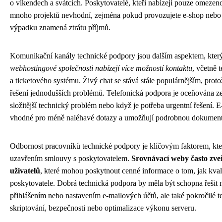
o víkendech a svátcích. Poskytovatelé, kteří nabízejí pouze omeze
mnoho projektů nevhodní, zejména pokud provozujete e-shop nebo 
výpadku znamená ztrátu příjmů.
Komunikační kanály technické podpory jsou dalším aspektem, který
webhostingové společnosti nabízejí více možností kontaktu
, včetně 
a ticketového systému. Živý chat se stává stále populárnějším, pr
řešení jednodušších problémů. Telefonická podpora je oceňována ze
složitější technický problém nebo když je potřeba urgentní řešení.
vhodné pro méně naléhavé dotazy a umožňují podrobnou dokumenta
Odbornost pracovníků technické podpory je klíčovým faktorem, kte
uzavřením smlouvy s poskytovatelem.
Srovnávací weby často zveř
uživatelů
, které mohou poskytnout cenné informace o tom, jak kval
poskytovatele. Dobrá technická podpora by měla být schopna řešit n
přihlášením nebo nastavením e-mailových účtů, ale také pokročilé tec
skriptování, bezpečnosti nebo optimalizace výkonu serveru.