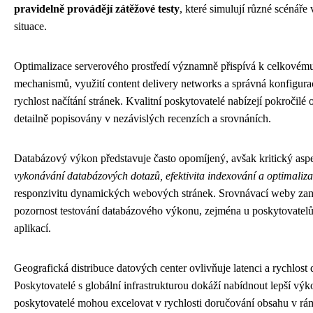
pravidelně provádějí zátěžové testy
, které simulují různé scénář
situace.
Optimalizace serverového prostředí významně přispívá k celkové
mechanismů, využití content delivery networks a správná konfigur
rychlost načítání stránek. Kvalitní poskytovatelé nabízejí pokročilé 
detailně popisovány v nezávislých recenzích a srovnáních.
Databázový výkon představuje často opomíjený, avšak kritický asp
vykonávání databázových dotazů, efektivita indexování a optimaliz
responzivitu dynamických webových stránek. Srovnávací weby zam
pozornost testování databázového výkonu, zejména u poskytovatelů 
aplikací.
Geografická distribuce datových center ovlivňuje latenci a rychlo
Poskytovatelé s globální infrastrukturou dokáží nabídnout lepší vý
poskytovatelé mohou excelovat v rychlosti doručování obsahu v rám