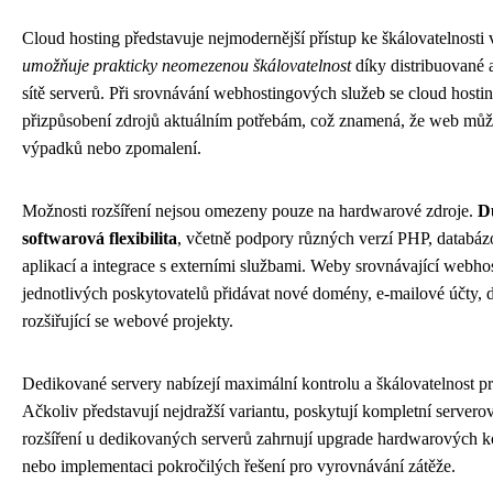
Cloud hosting představuje nejmodernější přístup ke škálovatelnosti
umožňuje prakticky neomezenou škálovatelnost
díky distribuované a
sítě serverů. Při srovnávání webhostingových služeb se cloud host
přizpůsobení zdrojů aktuálním potřebám, což znamená, že web může
výpadků nebo zpomalení.
Možnosti rozšíření nejsou omezeny pouze na hardwarové zdroje.
Dů
softwarová flexibilita
, včetně podpory různých verzí PHP, databáz
aplikací a integrace s externími službami. Weby srovnávající webho
jednotlivých poskytovatelů přidávat nové domény, e-mailové účty, 
rozšiřující se webové projekty.
Dedikované servery nabízejí maximální kontrolu a škálovatelnost pr
Ačkoliv představují nejdražší variantu, poskytují kompletní servero
rozšíření u dedikovaných serverů zahrnují upgrade hardwarových ko
nebo implementaci pokročilých řešení pro vyrovnávání zátěže.