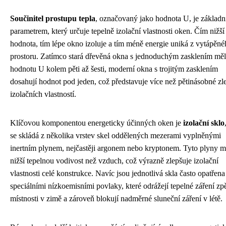
Součinitel prostupu tepla
, označovaný jako hodnota U, je základ
parametrem, který určuje tepelně izolační vlastnosti oken. Čím nižší 
hodnota, tím lépe okno izoluje a tím méně energie uniká z vytápěn
prostoru. Zatímco stará dřevěná okna s jednoduchým zasklením mě
hodnotu U kolem pěti až šesti, moderní okna s trojitým zasklením
dosahují hodnot pod jeden, což představuje více než pětinásobné zl
izolačních vlastností.
Klíčovou komponentou energeticky účinných oken je
izolační sklo
se skládá z několika vrstev skel oddělených mezerami vyplněnými
inertním plynem, nejčastěji argonem nebo kryptonem. Tyto plyny m
nižší tepelnou vodivost než vzduch, což výrazně zlepšuje izolační
vlastnosti celé konstrukce. Navíc jsou jednotlivá skla často opatřena
speciálními nízkoemisními povlaky, které odrážejí tepelné záření zp
místnosti v zimě a zároveň blokují nadměrné sluneční záření v létě.