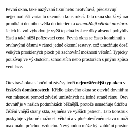
Pevná okna, také nazývaná fixní nebo neotvíravá, představují
nejjednodušší variantu okenních konstrukcí. Tato okna slouží výhra
pronikání denního světla do interiéru a
neumožňují větrání prostoru
.
Jejich hlavní výhodou je vyšší tepelná izolace díky absenci pohybli
částí a také nižší pořizovací cena. Pevná okna se často kombinují s
otvíravými částmi v rámci jedné okenní sestavy, což umožňuje dos
velkých prosklených ploch při zachování možnosti větrání. Typicky
používají ve výkladcích, schodištích nebo prostorách s jinými způs
ventilace.
Otevíravá okna s bočními závěsy tvoří
nejrozšířenější typ oken v
českých domácnostech
. Křídlo takového okna se otevírá dovnitř n
ven místnosti pomocí závěsů umístěných na jedné straně rámu. Otev
dovnitř je v našich podmínkách běžnější, protože usnadňuje údržbu
čištění vnější strany skla, zejména ve vyšších patrech. Tato konstru
poskytuje výborné možnosti větrání a v plně otevřeném stavu umož
maximální průchod vzduchu. Nevýhodou může být zabírání prostor