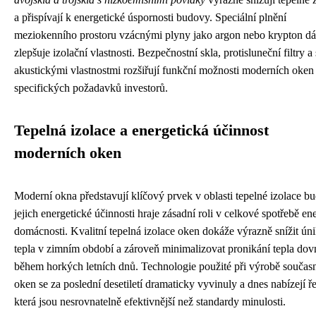
a přispívají k energetické úspornosti budovy. Speciální plnění
meziokenního prostoru vzácnými plyny jako argon nebo krypton dá
zlepšuje izolační vlastnosti. Bezpečnostní skla, protisluneční filtry a 
akustickými vlastnostmi rozšiřují funkční možnosti moderních oken
specifických požadavků investorů.
Tepelná izolace a energetická účinnost
moderních oken
Moderní okna představují klíčový prvek v oblasti tepelné izolace b
jejich energetické účinnosti hraje zásadní roli v celkové spotřebě en
domácnosti. Kvalitní tepelná izolace oken dokáže výrazně snížit ún
tepla v zimním období a zároveň minimalizovat pronikání tepla dovn
během horkých letních dnů. Technologie použité při výrobě součas
oken se za poslední desetiletí dramaticky vyvinuly a dnes nabízejí ře
která jsou nesrovnatelně efektivnější než standardy minulosti.