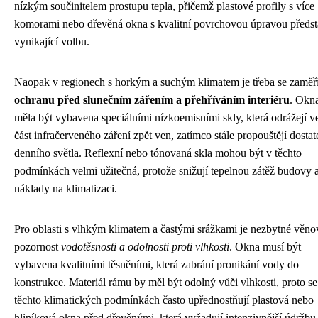
nízkým součinitelem prostupu tepla, přičemž plastové profily s více
komorami nebo dřevěná okna s kvalitní povrchovou úpravou předst
vynikající volbu.
Naopak v regionech s horkým a suchým klimatem je třeba se zaměři
ochranu před slunečním zářením a přehříváním interiéru
. Okn
měla být vybavena speciálními nízkoemisními skly, která odrážejí v
část infračerveného záření zpět ven, zatímco stále propouštějí dostat
denního světla. Reflexní nebo tónovaná skla mohou být v těchto
podmínkách velmi užitečná, protože snižují tepelnou zátěž budovy a
náklady na klimatizaci.
Pro oblasti s vlhkým klimatem a častými srážkami je nezbytné věno
pozornost
vodotěsnosti a odolnosti proti vlhkosti
. Okna musí být
vybavena kvalitními těsněními, která zabrání pronikání vody do
konstrukce. Materiál rámu by měl být odolný vůči vlhkosti, proto se
těchto klimatických podmínkách často upřednostňují plastová nebo
hliníková okna před dřevěnými, která vyžadují intenzivnější údržbu