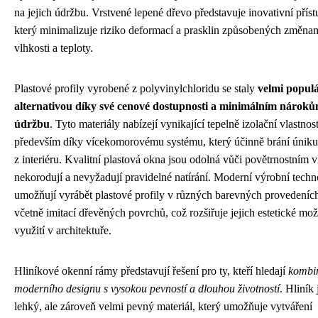
na jejich údržbu. Vrstvené lepené dřevo představuje inovativní příst
který minimalizuje riziko deformací a prasklin způsobených změna
vlhkosti a teploty.
Plastové profily vyrobené z polyvinylchloridu se staly
velmi popul
alternativou díky své cenové dostupnosti a minimálním nárok
údržbu
. Tyto materiály nabízejí vynikající tepelně izolační vlastnost
především díky vícekomorovému systému, který účinně brání úniku
z interiéru. Kvalitní plastová okna jsou odolná vůči povětrnostním 
nekorodují a nevyžadují pravidelné natírání. Moderní výrobní techn
umožňují vyrábět plastové profily v různých barevných provedeníc
včetně imitací dřevěných povrchů, což rozšiřuje jejich estetické mož
využití v architektuře.
Hliníkové okenní rámy představují řešení pro ty, kteří hledají
kombi
moderního designu s vysokou pevností a dlouhou životností
. Hliník 
lehký, ale zároveň velmi pevný materiál, který umožňuje vytváření