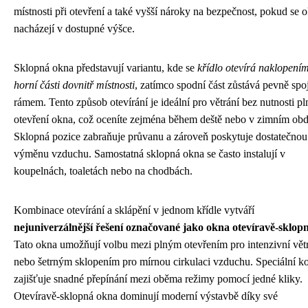
místnosti při otevření a také vyšší nároky na bezpečnost, pokud se 
nacházejí v dostupné výšce.
Sklopná okna představují variantu, kde se
křídlo otevírá naklopení
horní části dovnitř místnosti
, zatímco spodní část zůstává pevně spo
rámem. Tento způsob otevírání je ideální pro větrání bez nutnosti p
otevření okna, což oceníte zejména během deště nebo v zimním obd
Sklopná pozice zabraňuje průvanu a zároveň poskytuje dostatečnou
výměnu vzduchu. Samostatná sklopná okna se často instalují v
koupelnách, toaletách nebo na chodbách.
Kombinace otevírání a sklápění v jednom křídle vytváří
nejuniverzálnější řešení označované jako okna otevíravě-sklop
Tato okna umožňují volbu mezi plným otevřením pro intenzivní vět
nebo šetrným sklopením pro mírnou cirkulaci vzduchu. Speciální k
zajišťuje snadné přepínání mezi oběma režimy pomocí jedné kliky.
Otevíravě-sklopná okna dominují moderní výstavbě díky své