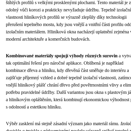
štíhlých profilů s velkými prosklenými plochami. Tento materiál je z
odolný vůči korozi a prakticky nevyžaduje údržbu. Tepelně izolační
vlastnosti hliníkových profilů se výrazně zlepšily díky technologii
přerušení tepelného mostu, kdy jsou vnější a vnitřní části profilu od
izolačním materiálem. Hliníková okna nacházejí uplatnění zejména 
moderní architektuře a komerčních budovách.
Kombinované materiály spojují výhody různých surovin
a vytvá
tak optimální řešení pro náročné aplikace. Oblíbená je například
kombinace dřeva a hliníku, kdy dřevěná část směřuje do interiéru a
zajišťuje příjemný vzhled a dobré tepelně izolační vlastnosti, zatímc
vnější hliníkový plášť chrání dřevo před povětrnostními vlivy a elim
potřebu pravidelné údržby. Další variantou jsou okna s plastovým j
a hliníkovým opláštěním, která kombinují ekonomickou výhodnost 
s odolností a estetikou hliníku.
Výběr zasklení má stejně zásadní význam jako materiál rámu.
Izola
dvojskla a trojskla s nízkoemisními povlaky
výrazně snižují tepelné z