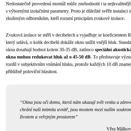
Nedostatečně provedená montáž může znehodnotit i ta nejkvalitnějš
s výbornými izolačními parametry. Proto je důležité svěřit instalaci 
zkušeným odborníkům, kteří rozumí principům zvukové izolace.
Zvuková izolace se měří v decibelech a vyjadřuje se koeficientem 
který udává, o kolik decibelů dokáže okno snížit vnější hluk. Stand
okna dosahují hodnot kolem 30-35 dB, zatímco
speciální akustick
okna mohou redukovat hluk až o 45-50 dB
. To představuje výz
rozdíl v subjektivním vnímání hluku, protože každých 10 dB znam
přibližně poloviční hlasitost.
Okna jsou oči domu, která nám ukazují svět venku a zárov
chrání naši intimitu uvnitř, jsou mostem mezi naším soukr
životem a veřejným prostorem
Věra Málkov