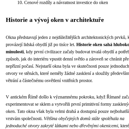
Cenové rozdíly a návratnost investice do oken
Historie a vývoj oken v architektuře
Okna představují jeden z nejdůležitějších architektonických prvků, 
provázejí lidská obydlí již po tisíce let.
Historie oken sahá hlubok
minulosti
, kdy první civilizace začaly budovat trvalá obydlí a potř
způsob, jak do interiéru vpustit denní světlo a zároveň se chránit př
nepřízní počasí. Nejstarší okna byla ve skutečnosti pouze jednoduc
otvory ve stěnách, které neměly žádné zasklení a sloužily předevší
větrání a částečnému osvětlení vnitřních prostor.
V antickém Římě došlo k významnému pokroku, když Římané zača
experimentovat se sklem a vytvořili první primitivní formy zasklen
oken. Tato okna však byla velmi drahá a dostupná pouze nejbohatš
vrstvám společnosti.
Většina obyčejných domů stále spoléhala na
jednoduché otvory zakryté látkami nebo dřevěnými okenicemi
, kter