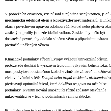
V pobřežních oblastech, kde působí silný vítr a slaný vzduch, je důl
mechanická odolnost oken a korozivzdornost materiálů
. Hliník
okna s povrchovou úpravou odolnou vůči korozi nebo plastová okn
zesílenými profily jsou zde ideální volbou. Zasklení by mělo být
dostatečně pevné, aby odolalo silnému větru a případnému nárazu
předmětů unášených větrem.
Klimatické podmínky střední Evropy vyžadují univerzální přístup,
protože zde dochází k výrazným teplotním výkyvům během roku. 
musí poskytovat dostatečnou izolaci v zimě, ale zároveň umožňovat
efektivní větrání v létě.
Dvojitá nebo trojitá zasklení s nízkoemisní v
představují optimální řešení, která dokážou reagovat na měnící se
podmínky. Kvalitní kování umožňující různé způsoby otevírání a
mikroventilaci je v těchto podmínkách velmi praktické.
Při výběru oken je také nutné zvážit orientaci jednotlivých místností