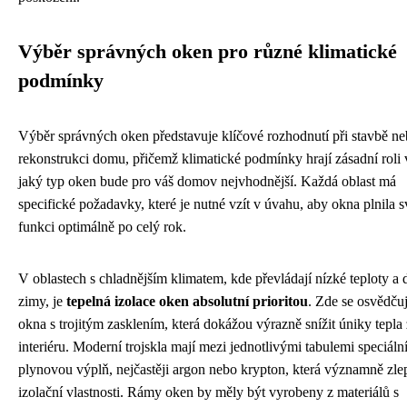
Výběr správných oken pro různé klimatické
podmínky
Výběr správných oken představuje klíčové rozhodnutí při stavbě n
rekonstrukci domu, přičemž klimatické podmínky hrají zásadní roli 
jaký typ oken bude pro váš domov nejvhodnější. Každá oblast má
specifické požadavky, které je nutné vzít v úvahu, aby okna plnila 
funkci optimálně po celý rok.
V oblastech s chladnějším klimatem, kde převládají nízké teploty a 
zimy, je
tepelná izolace oken absolutní prioritou
. Zde se osvědčuj
okna s trojitým zasklením, která dokážou výrazně snížit úniky tepla 
interiéru. Moderní trojskla mají mezi jednotlivými tabulemi speciáln
plynovou výplň, nejčastěji argon nebo krypton, která významně zle
izolační vlastnosti. Rámy oken by měly být vyrobeny z materiálů s