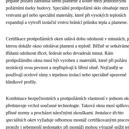
případě požáru zabránila šíření plamene a kouře mezi jednotlivými
požárními úseky budovy. Speciální protipožární sklo obsahuje mezi
vrstvami gel nebo speciální materiály, které při vysokých teplotách
expandují a vytvoří izolační vrstvu bránící průniku tepla a plamene.
Certifikace protipožárních oken udává dobu odolnosti v minutách, 
kterou dokáže okno odolávat plameni a teplotě. Běžně se setkáváme
třídami odolnosti třicet, šedesát nebo devadesát minut. Rám
protipožárního okna musí být vyroben z materiálů, které při požáru
neztrácejí svou pevnost a nepřispívají k šíření ohně. Nejčastěji se
používají ocelové rámy s tepelnou izolací nebo speciálně upravené
hliníkové profily.
Kombinace bezpečnostních a protipožárních vlastností v jednom ok
představuje vrchol současné technologie. Taková okna musí splňov
přísné normy a procházet náročnými zkouškami.
Instalace těchto
speciálních oken
vyžaduje odbornou montáž certifikovanými pracov
protože i sebemenší nedostatky při montáži mohou výrazně snížit je