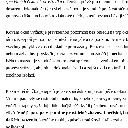
speciálních čisticích prostředků
určených právě pro okenní skla. Pr
dosažení dokonale čistých skel bez šmouh je vhodné používat stěrk
gumovou lištou nebo mikrovláknové utěrky, které nezanechávají vl
Kování oken vyžaduje pravidelnou pozornost bez ohledu na typ ok
rámu. Alespoň jednou ročně, ideálně na jaře a na podzim, by měly 
všechny pohyblivé části důkladně promazány. Používají se speciální
nebo maziva bez pryskyřic, která neztvrdnou a nezanášejí mechani
Během mazání je vhodné zkontrolovat správné nastavení oken, pří
provést seřízení, aby okna dokonale těsnila a zajišťovala optimální
tepelnou izolaci.
Pravidelná údržba parapetů je také součástí komplexní péče o okna.
Vnitřní parapety se čistí podle materiálu, z něhož jsou vyrobeny, za
vnější parapety vyžadují důkladnější péči kvůli působení povětrnost
vlivů.
Vnější parapety je nutné pravidelně zbavovat nečistot, list
dalších usazenin
, které by mohly způsobit zadržování vlhkosti a n
poškození.