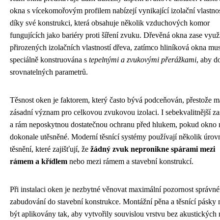
okna s vícekomořovým profilem nabízejí vynikající izolační vlastnos
díky své konstrukci, která obsahuje několik vzduchových komor
fungujících jako bariéry proti šíření zvuku. Dřevěná okna zase využ
přirozených izolačních vlastností dřeva, zatímco hliníková okna mus
speciálně konstruována s
tepelnými a zvukovými přerážkami
, aby d
srovnatelných parametrů.
Těsnost oken je faktorem, který často bývá podceňován, přestože m
zásadní význam pro celkovou zvukovou izolaci. I sebekvalitnější za
a rám neposkytnou dostatečnou ochranu před hlukem, pokud okno 
dokonale utěsněné. Moderní těsnící systémy používají několik úrov
těsnění, které zajišťují, že
žádný zvuk nepronikne spárami mezi
rámem a křídlem
nebo mezi rámem a stavební konstrukcí.
Při instalaci oken je nezbytné věnovat maximální pozornost správn
zabudování do stavební konstrukce. Montážní pěna a těsnící pásky 
být aplikovány tak, aby vytvořily souvislou vrstvu bez akustických