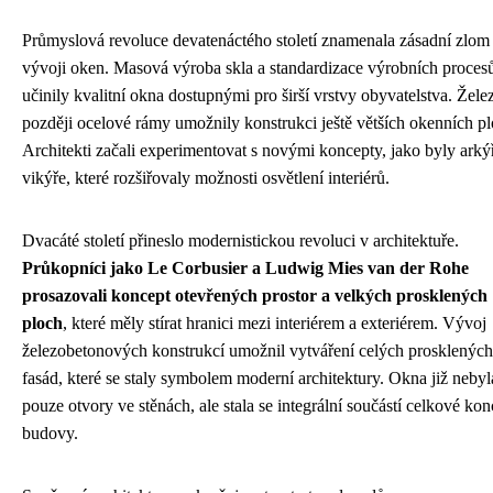
Průmyslová revoluce devatenáctého století znamenala zásadní zlom
vývoji oken. Masová výroba skla a standardizace výrobních proces
učinily kvalitní okna dostupnými pro širší vrstvy obyvatelstva. Žele
později ocelové rámy umožnily konstrukci ještě větších okenních pl
Architekti začali experimentovat s novými koncepty, jako byly arký
vikýře, které rozšiřovaly možnosti osvětlení interiérů.
Dvacáté století přineslo modernistickou revoluci v architektuře.
Průkopníci jako Le Corbusier a Ludwig Mies van der Rohe
prosazovali koncept otevřených prostor a velkých prosklených
ploch
, které měly stírat hranici mezi interiérem a exteriérem. Vývoj
železobetonových konstrukcí umožnil vytváření celých prosklených
fasád, které se staly symbolem moderní architektury. Okna již nebyl
pouze otvory ve stěnách, ale stala se integrální součástí celkové ko
budovy.