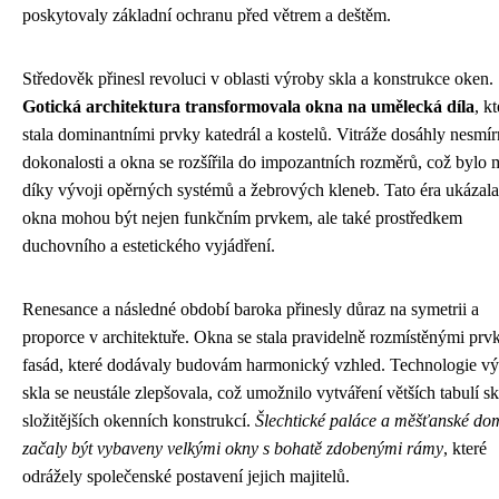
poskytovaly základní ochranu před větrem a deštěm.
Středověk přinesl revoluci v oblasti výroby skla a konstrukce oken.
Gotická architektura transformovala okna na umělecká díla
, k
stala dominantními prvky katedrál a kostelů. Vitráže dosáhly nesmí
dokonalosti a okna se rozšířila do impozantních rozměrů, což bylo
díky vývoji opěrných systémů a žebrových kleneb. Tato éra ukázala
okna mohou být nejen funkčním prvkem, ale také prostředkem
duchovního a estetického vyjádření.
Renesance a následné období baroka přinesly důraz na symetrii a
proporce v architektuře. Okna se stala pravidelně rozmístěnými prv
fasád, které dodávaly budovám harmonický vzhled. Technologie v
skla se neustále zlepšovala, což umožnilo vytváření větších tabulí sk
složitějších okenních konstrukcí.
Šlechtické paláce a měšťanské do
začaly být vybaveny velkými okny s bohatě zdobenými rámy
, které
odrážely společenské postavení jejich majitelů.