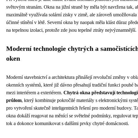
světovým stranám. Okna na jižní straně by měla být navržena tak, 
maximálně využívala solární zisky v zimě, ale zároveň umožňovala
účinné stínění v létě. Severní okna by naopak měla klást důraz pře
na tepelnou izolaci, protože zde jsou tepelné ztráty nejvýznamnější.
Moderní technologie chytrých a samočistícíc
oken
Moderní stavebnictví a architektura přinášejí revoluční změny v obla
okenních systémů, které již dávno přesahují tradiční funkci pouhé b
mezi interiérem a exteriérem.
Chytrá okna představují technolog
průlom
, který kombinuje pokročilé materiály s elektronickými sys
pro vytvoření skutečně inteligentních řešení pro moderní budovy. T
okna dokáží reagovat na měnící se světelné podmínky, regulovat te
tok a dokonce komunikovat s dalšími prvky chytré domácnosti.