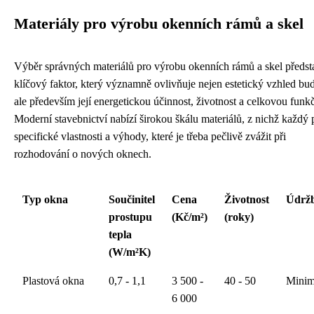
Materiály pro výrobu okenních rámů a skel
Výběr správných materiálů pro výrobu okenních rámů a skel předst
klíčový faktor, který významně ovlivňuje nejen estetický vzhled bu
ale především její energetickou účinnost, životnost a celkovou funk
Moderní stavebnictví nabízí širokou škálu materiálů, z nichž každý 
specifické vlastnosti a výhody, které je třeba pečlivě zvážit při
rozhodování o nových oknech.
Typ okna
Součinitel
Cena
Životnost
Údrž
prostupu
(Kč/m²)
(roky)
tepla
(W/m²K)
Plastová okna
0,7 - 1,1
3 500 -
40 - 50
Minim
6 000