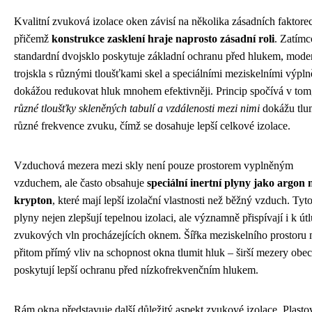
Kvalitní zvuková izolace oken závisí na několika zásadních faktore
přičemž
konstrukce zasklení hraje naprosto zásadní roli
. Zatímc
standardní dvojsklo poskytuje základní ochranu před hlukem, mode
trojskla s různými tloušťkami skel a speciálními meziskelními výpl
dokážou redukovat hluk mnohem efektivněji. Princip spočívá v tom
různé tloušťky skleněných tabulí a vzdálenosti mezi nimi
dokážu tlu
různé frekvence zvuku, čímž se dosahuje lepší celkové izolace.
Vzduchová mezera mezi skly není pouze prostorem vyplněným
vzduchem, ale často obsahuje
speciální inertní plyny jako argon 
krypton
, které mají lepší izolační vlastnosti než běžný vzduch. Tyt
plyny nejen zlepšují tepelnou izolaci, ale významně přispívají i k ú
zvukových vln procházejících oknem. Šířka meziskelního prostoru
přitom přímý vliv na schopnost okna tlumit hluk – širší mezery obe
poskytují lepší ochranu před nízkofrekvenčním hlukem.
Rám okna představuje další důležitý aspekt zvukové izolace. Plasto