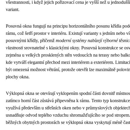
všestrannosti, i když jejich pořizovací cena je vyšší než u jednodušš
variant.
Posuvná okna fungují na principu horizontálního posunu křídla pod
rámu, což šetří prostor v interiéru. Existují varianty s jedním nebo v
posuvnými křídly, přičemž
moderní systémy nabízejí výborné těsnic
vlastnosti
srovnatelné s klasickými okny. Posuvná konstrukce se osv
zejména u velkých prosklených stěn vedoucích na terasy nebo balk
kde vytváří elegantní přechod mezi interiérem a exteriérem. Limita
být omezená možnost větrání, protože otevřít lze maximálně polovi
plochy okna.
Výklopná okna se otevírají vyklopením spodní části dovnitř místnost
zatímco horní část zůstává připevněna k rámu. Tento typ konstrukce
využívá především u střešních oken nebo v průmyslových objektec
usnadňuje odvod teplého vzduchu shromažďujícího se pod stropem
běžných obytných prostorách se výklopná okna vyskytují méně čast