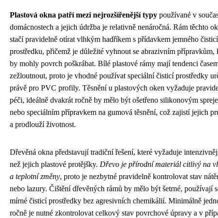
Plastová okna patří mezi nejrozšířenější typy
používané v souča
domácnostech a jejich údržba je relativně nenáročná. Rám těchto o
stačí pravidelně otírat vlhkým hadříkem s přídavkem jemného čistic
prostředku, přičemž je důležité vyhnout se abrazivním přípravkům, 
by mohly povrch poškrábat. Bílé plastové rámy mají tendenci čase
zežloutnout, proto je vhodné používat speciální čisticí prostředky u
právě pro PVC profily. Těsnění u plastových oken vyžaduje pravid
péči, ideálně dvakrát ročně by mělo být ošetřeno silikonovým sprej
nebo speciálním přípravkem na gumová těsnění, což zajistí jejich pr
a prodlouží životnost.
Dřevěná okna představují tradiční řešení, které vyžaduje intenzivněj
než jejich plastové protějšky.
Dřevo je přírodní materiál citlivý na v
a teplotní změny
, proto je nezbytné pravidelně kontrolovat stav nátě
nebo lazury. Čištění dřevěných rámů by mělo být šetrné, používají s
mírné čisticí prostředky bez agresivních chemikálií. Minimálně jed
ročně je nutné zkontrolovat celkový stav povrchové úpravy a v pří