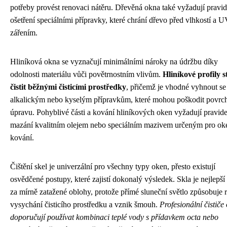
potřeby provést renovaci nátěru. Dřevěná okna také vyžadují pravi
ošetření speciálními přípravky, které chrání dřevo před vlhkostí a 
zářením.
Hliníková okna se vyznačují minimálními nároky na údržbu díky
odolnosti materiálu vůči povětrnostním vlivům.
Hliníkové profily s
čistit běžnými čisticími prostředky
, přičemž je vhodné vyhnout se
alkalickým nebo kyselým přípravkům, které mohou poškodit povr
úpravu. Pohyblivé části a kování hliníkových oken vyžadují pravid
mazání kvalitním olejem nebo speciálním mazivem určeným pro ok
kování.
Čištění skel je univerzální pro všechny typy oken, přesto existují
osvědčené postupy, které zajistí dokonalý výsledek. Skla je nejlepší č
za mírně zatažené oblohy, protože přímé sluneční světlo způsobuje 
vysychání čisticího prostředku a vznik šmouh.
Profesionální čističe
doporučují používat kombinaci teplé vody s přídavkem octa nebo