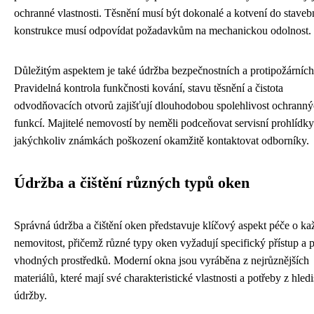
ochranné vlastnosti. Těsnění musí být dokonalé a kotvení do staveb
konstrukce musí odpovídat požadavkům na mechanickou odolnost.
Důležitým aspektem je také údržba bezpečnostních a protipožárních
Pravidelná kontrola funkčnosti kování, stavu těsnění a čistota
odvodňovacích otvorů zajišťují dlouhodobou spolehlivost ochrann
funkcí. Majitelé nemovostí by neměli podceňovat servisní prohlídky
jakýchkoliv známkách poškození okamžitě kontaktovat odborníky.
Údržba a čištění různých typů oken
Správná údržba a čištění oken představuje klíčový aspekt péče o k
nemovitost, přičemž různé typy oken vyžadují specifický přístup a p
vhodných prostředků. Moderní okna jsou vyráběna z nejrůznějších
materiálů, které mají své charakteristické vlastnosti a potřeby z hled
údržby.