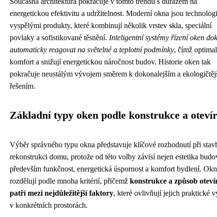
Současná architektura pokračuje v tomto trendu s důrazem na
energetickou efektivitu a udržitelnost. Moderní okna jsou technolog
vyspělými produkty, které kombinují několik vrstev skla, speciální
povlaky a sofistikované těsnění.
Inteligentní systémy řízení oken do
automaticky reagovat na světelné a teplotní podmínky
, čímž optimal
komfort a snižují energetickou náročnost budov. Historie oken tak
pokračuje neustálým vývojem směrem k dokonalejším a ekologičtěj
řešením.
Základní typy oken podle konstrukce a oteví
Výběr správného typu okna představuje klíčové rozhodnutí při stav
rekonstrukci domu, protože od této volby závisí nejen estetika budo
především funkčnost, energetická úspornost a komfort bydlení. Okn
rozdělují podle mnoha kritérií, přičemž
konstrukce a způsob oteví
patří mezi nejdůležitější faktory
, které ovlivňují jejich praktické v
v konkrétních prostorách.