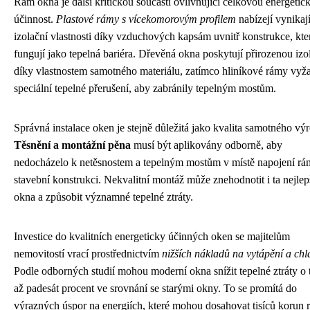
Rám okna je další kritickou součástí ovlivňující celkovou energetic
účinnost.
Plastové rámy s vícekomorovým profilem
nabízejí vynikají
izolační vlastnosti díky vzduchových kapsám uvnitř konstrukce, kte
fungují jako tepelná bariéra. Dřevěná okna poskytují přirozenou izo
díky vlastnostem samotného materiálu, zatímco hliníkové rámy vyža
speciální tepelné přerušení, aby zabránily tepelným mostům.
Správná instalace oken je stejně důležitá jako kvalita samotného vý
Těsnění a montážní pěna
musí být aplikovány odborně, aby
nedocházelo k netěsnostem a tepelným mostům v místě napojení rá
stavební konstrukci. Nekvalitní montáž může znehodnotit i ta nejlep
okna a způsobit významné tepelné ztráty.
Investice do kvalitních energeticky účinných oken se majitelům
nemovitostí vrací prostřednictvím
nižších nákladů na vytápění a chl
Podle odborných studií mohou moderní okna snížit tepelné ztráty o t
až padesát procent ve srovnání se starými okny. To se promítá do
výrazných úspor na energiích, které mohou dosahovat tisíců korun 