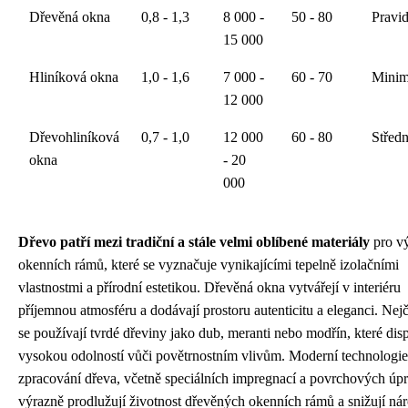
Dřevěná okna
0,8 - 1,3
8 000 -
50 - 80
Pravi
15 000
Hliníková okna
1,0 - 1,6
7 000 -
60 - 70
Minim
12 000
Dřevohliníková
0,7 - 1,0
12 000
60 - 80
Středn
okna
- 20
000
Dřevo patří mezi tradiční a stále velmi oblíbené materiály
pro v
okenních rámů, které se vyznačuje vynikajícími tepelně izolačními
vlastnostmi a přírodní estetikou. Dřevěná okna vytvářejí v interiéru
příjemnou atmosféru a dodávají prostoru autenticitu a eleganci. Nejč
se používají tvrdé dřeviny jako dub, meranti nebo modřín, které dis
vysokou odolností vůči povětrnostním vlivům. Moderní technologie
zpracování dřeva, včetně speciálních impregnací a povrchových úpr
výrazně prodlužují životnost dřevěných okenních rámů a snižují ná