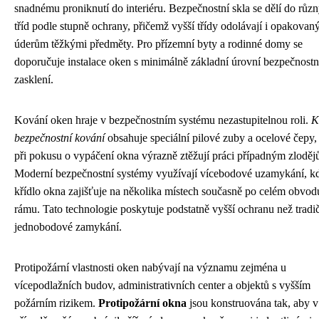
snadnému proniknutí do interiéru. Bezpečnostní skla se dělí do růz
tříd podle stupně ochrany, přičemž vyšší třídy odolávají i opakova
úderům těžkými předměty. Pro přízemní byty a rodinné domy se
doporučuje instalace oken s minimálně základní úrovní bezpečnost
zasklení.
Kování oken hraje v bezpečnostním systému nezastupitelnou roli.
K
bezpečnostní kování
obsahuje speciální pilové zuby a ocelové čepy, 
při pokusu o vypáčení okna výrazně ztěžují práci případným zloděj
Moderní bezpečnostní systémy využívají vícebodové uzamykání, k
křídlo okna zajišťuje na několika místech současně po celém obvod
rámu. Tato technologie poskytuje podstatně vyšší ochranu než tradi
jednobodové zamykání.
Protipožární vlastnosti oken nabývají na významu zejména u
vícepodlažních budov, administrativních center a objektů s vyšším
požárním rizikem.
Protipožární okna
jsou konstruována tak, aby v