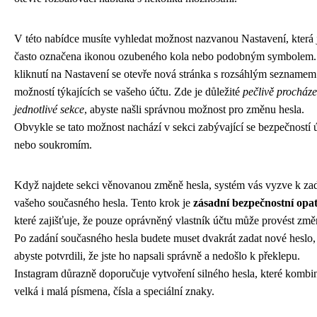
V této nabídce musíte vyhledat možnost nazvanou Nastavení, která 
často označena ikonou ozubeného kola nebo podobným symbolem.
kliknutí na Nastavení se otevře nová stránka s rozsáhlým seznamem
možností týkajících se vašeho účtu. Zde je důležité
pečlivě procháze
jednotlivé sekce
, abyste našli správnou možnost pro změnu hesla.
Obvykle se tato možnost nachází v sekci zabývající se bezpečností 
nebo soukromím.
Když najdete sekci věnovanou změně hesla, systém vás vyzve k za
vašeho současného hesla. Tento krok je
zásadní bezpečnostní opat
které zajišťuje, že pouze oprávněný vlastník účtu může provést změ
Po zadání současného hesla budete muset dvakrát zadat nové heslo,
abyste potvrdili, že jste ho napsali správně a nedošlo k překlepu.
Instagram důrazně doporučuje vytvoření silného hesla, které kombi
velká i malá písmena, čísla a speciální znaky.