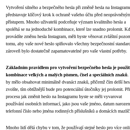
Vytvoření silného a bezpečného hesla při změně hesla na Instagram
představuje klíčový krok k ochraně vašeho účtu před neoprávněný
přístupem. Mnoho uživatelů podceňuje význam kvalitního hesla a
spoléhá se na jednoduché kombinace, které lze snadno prolomit. K
provádíte změnu hesla Instagram, měli byste věnovat zvláštní pozor
tomu, aby vaše nové heslo splňovalo všechny bezpečnostní standar
zároveň bylo dostatečně zapamatovatelné pro vaše vlastní potřeby.
Základním pravidlem pro vytvoření bezpečného hesla je použit
kombinace velkých a malých písmen, čísel a speciálních znaků
.
by mělo obsahovat minimálně dvanáct znaků, přičemž čím delší hes
zvolíte, tím obtížnější bude pro potenciální útočníky jej prolomit. Při
procesu jak změnit heslo na Instagramu byste se měli vyvarovat
používání osobních informací, jako jsou vaše jméno, datum narozen
telefonní číslo nebo jména rodinných příslušníků a domácích mazlíč
Mnoho lidí dělá chybu v tom, že používají stejné heslo pro více onl