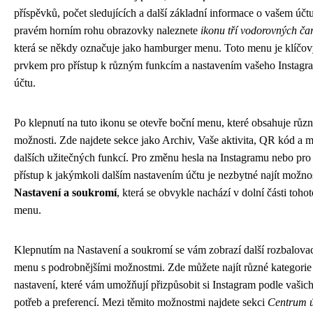
příspěvků, počet sledujících a další základní informace o vašem účt
pravém horním rohu obrazovky naleznete
ikonu tří vodorovných ča
která se někdy označuje jako hamburger menu. Toto menu je klíčo
prvkem pro přístup k různým funkcím a nastavením vašeho Instagr
účtu.
Po klepnutí na tuto ikonu se otevře boční menu, které obsahuje růz
možnosti. Zde najdete sekce jako Archiv, Vaše aktivita, QR kód a
dalších užitečných funkcí. Pro změnu hesla na Instagramu nebo pro
přístup k jakýmkoli dalším nastavením účtu je nezbytné najít možno
Nastavení a soukromí
, která se obvykle nachází v dolní části tohot
menu.
Klepnutím na Nastavení a soukromí se vám zobrazí další rozbalova
menu s podrobnějšími možnostmi. Zde můžete najít různé kategorie
nastavení, které vám umožňují přizpůsobit si Instagram podle vašic
potřeb a preferencí. Mezi těmito možnostmi najdete sekci
Centrum 