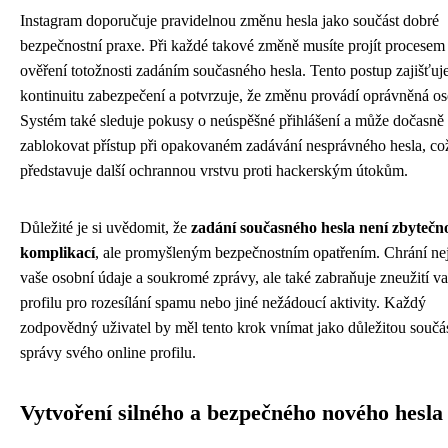
Instagram doporučuje pravidelnou změnu hesla jako součást dobré
bezpečnostní praxe. Při každé takové změně musíte projít procesem
ověření totožnosti zadáním současného hesla. Tento postup zajišťuj
kontinuitu zabezpečení a potvrzuje, že změnu provádí oprávněná os
Systém také sleduje pokusy o neúspěšné přihlášení a může dočasně
zablokovat přístup při opakovaném zadávání nesprávného hesla, co
představuje další ochrannou vrstvu proti hackerským útokům.
Důležité je si uvědomit, že
zadání současného hesla není zbytečn
komplikací
, ale promyšleným bezpečnostním opatřením. Chrání ne
vaše osobní údaje a soukromé zprávy, ale také zabraňuje zneužití v
profilu pro rozesílání spamu nebo jiné nežádoucí aktivity. Každý
zodpovědný uživatel by měl tento krok vnímat jako důležitou součá
správy svého online profilu.
Vytvoření silného a bezpečného nového hesla