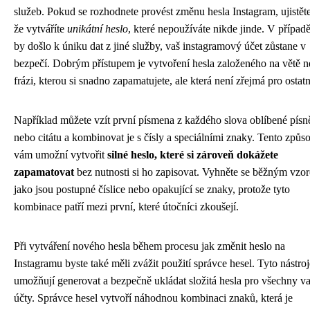
služeb. Pokud se rozhodnete provést změnu hesla Instagram, ujistěte
že vytváříte
unikátní heslo
, které nepoužíváte nikde jinde. V případě
by došlo k úniku dat z jiné služby, vaš instagramový účet zůstane v
bezpečí. Dobrým přístupem je vytvoření hesla založeného na větě 
frázi, kterou si snadno zapamatujete, ale která není zřejmá pro ostatn
Například můžete vzít první písmena z každého slova oblíbené písn
nebo citátu a kombinovat je s čísly a speciálními znaky. Tento způs
vám umožní vytvořit
silné heslo, které si zároveň dokážete
zapamatovat
bez nutnosti si ho zapisovat. Vyhněte se běžným vzo
jako jsou postupné číslice nebo opakující se znaky, protože tyto
kombinace patří mezi první, které útočníci zkoušejí.
Při vytváření nového hesla během procesu jak změnit heslo na
Instagramu byste také měli zvážit použití správce hesel. Tyto nástro
umožňují generovat a bezpečně ukládat složitá hesla pro všechny v
účty. Správce hesel vytvoří náhodnou kombinaci znaků, která je