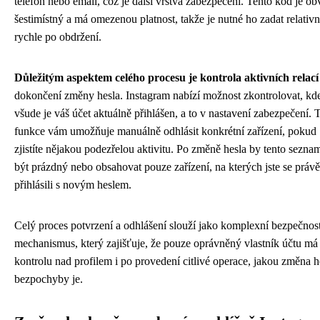
telefon nebo email, což je další vrstva zabezpečení. Tento kód je ob
šestimístný a má omezenou platnost, takže je nutné ho zadat relativ
rychle po obdržení.
Důležitým aspektem celého procesu je kontrola aktivních relací
dokončení změny hesla. Instagram nabízí možnost zkontrolovat, kd
všude je váš účet aktuálně přihlášen, a to v nastavení zabezpečení. 
funkce vám umožňuje manuálně odhlásit konkrétní zařízení, pokud
zjistíte nějakou podezřelou aktivitu. Po změně hesla by tento sezna
být prázdný nebo obsahovat pouze zařízení, na kterých jste se právě
přihlásili s novým heslem.
Celý proces potvrzení a odhlášení slouží jako komplexní bezpečnos
mechanismus, který zajišťuje, že pouze oprávněný vlastník účtu má
kontrolu nad profilem i po provedení citlivé operace, jakou změna h
bezpochyby je.