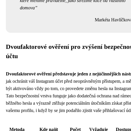
které měníme pravidelně, jako střežíme klíče od vlastního
domova
Markéta Havlíčkov
Dvoufaktorové ověření pro zvýšení bezpečnos
účtu
Dvoufaktorové ověření představuje jeden z nejúčinnějších nást
jak ochránit váš Instagram účet před neoprávněným přístupem, a m
být aktivováno vždy po tom, co provedete změnu hesla na Instagra
Tato bezpečnostní vrstva funguje jako dodatečná ochrana nad ráme
běžného hesla a výrazně ztěžuje potenciálním útočníkům získat přís
vašemu profilu, i když by se jim podařilo zjistit vaše přihlašovací úd
Metoda
Kde najít
Počet
Vyžaduje
Dostup