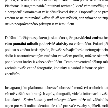
Platforma Instagram nabízí intuitivní rozhraní, které vám umožňuje 
a bezpečně aktualizovat vaše přihlašovací údaje. Doporučuje se pro
změnu hesla minimálně každé tři až šest měsíců, což výrazně snižuj
riziko neoprávněného přístupu k vašemu účtu.
Dalším důležitým aspektem je skutečnost, že
pravidelná změna he
vám pomáhá odhalit podezřelé aktivity
na vašem účtu. Pokud při
pokusu o změnu hesla zjistíte, že vaše stávající heslo nefunguje neb
došlo k neautorizovaným změnám ve vašem profilu, můžete okamži
podniknout kroky k zabezpečení účtu. Tento preventivní přístup mů
zachránit vaše cenné fotografie, kontakty a osobní informace před
zneužitím.
Instagram jako platforma uchovává obrovské množství osobních dat
včetně vašich soukromých zpráv, fotografií, videí a informací o vaš
kontaktech.
Ztráta kontroly nad takovým účtem
může mít vážné důs
nejen pro vaši online identitu, ale také pro vaše vztahy s přáteli, rod