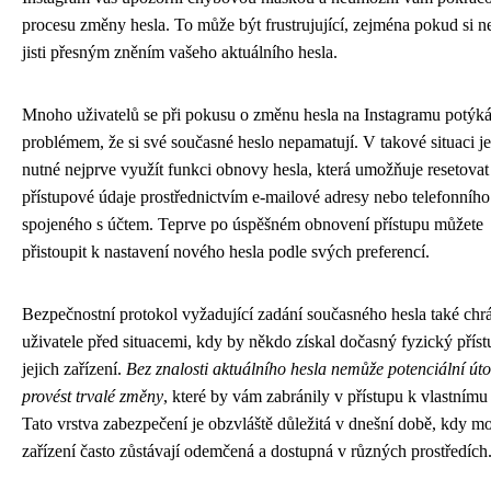
procesu změny hesla. To může být frustrujující, zejména pokud si ne
jisti přesným zněním vašeho aktuálního hesla.
Mnoho uživatelů se při pokusu o změnu hesla na Instagramu potýká
problémem, že si své současné heslo nepamatují. V takové situaci je
nutné nejprve využít funkci obnovy hesla, která umožňuje resetovat
přístupové údaje prostřednictvím e-mailové adresy nebo telefonního 
spojeného s účtem. Teprve po úspěšném obnovení přístupu můžete
přistoupit k nastavení nového hesla podle svých preferencí.
Bezpečnostní protokol vyžadující zadání současného hesla také chr
uživatele před situacemi, kdy by někdo získal dočasný fyzický příst
jejich zařízení.
Bez znalosti aktuálního hesla nemůže potenciální út
provést trvalé změny
, které by vám zabránily v přístupu k vlastnímu
Tato vrstva zabezpečení je obzvláště důležitá v dnešní době, kdy mo
zařízení často zůstávají odemčená a dostupná v různých prostředích