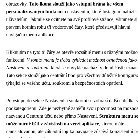
obrazovky.
Tato ikona slouží jako vstupní brána ke všem
personalizovaným funkcím
a nastavením, které Instagram nabízí 
uživatelům. Jakmile se ocitnete na své profilové stránce, všimnete si
pravém horním rohu tři vodorovné čáry, které představují hlavní
navigační menu aplikace.
Kliknutím na tyto tři čáry se otevře rozsáhlé menu s různými možno
funkcemi.
V tomto menu je třeba vyhledat možnost označenou jako
Nastavení a soukromí
, která se obvykle nachází v dolní části sezna
Tato sekce slouží jako centrální bod pro všechny důležité konfigura
týkající se vašeho účtu, soukromí a bezpečnostních opatření.
Po vstupu do sekce Nastavení a soukromí se zobrazí další nabídka s
podkategoriemi. Zde je nezbytné zaměřit svou pozornost na možnos
nazvanou Centrum účtů nebo přímo Nastavení.
Struktura menu s
může mírně lišit v závislosti na verzi aplikace
, kterou máte
nainstalovanou, ale základní logika navigace zůstává konzistentní n