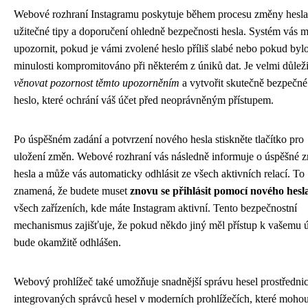
Webové rozhraní Instagramu poskytuje během procesu změny hesla
užitečné tipy a doporučení ohledně bezpečnosti hesla. Systém vás 
upozornit, pokud je vámi zvolené heslo příliš slabé nebo pokud byl
minulosti kompromitováno při některém z úniků dat. Je velmi důleži
věnovat pozornost těmto upozorněním
a vytvořit skutečně bezpečné
heslo, které ochrání váš účet před neoprávněným přístupem.
Po úspěšném zadání a potvrzení nového hesla stiskněte tlačítko pro
uložení změn. Webové rozhraní vás následně informuje o úspěšné 
hesla a může vás automaticky odhlásit ze všech aktivních relací. To
znamená, že budete muset
znovu se přihlásit pomocí nového hesl
všech zařízeních, kde máte Instagram aktivní. Tento bezpečnostní
mechanismus zajišťuje, že pokud někdo jiný měl přístup k vašemu ú
bude okamžitě odhlášen.
Webový prohlížeč také umožňuje snadnější správu hesel prostředni
integrovaných správců hesel v moderních prohlížečích, které moho