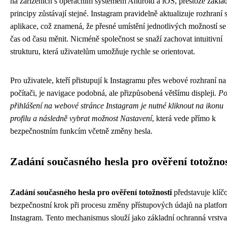
na zařízeních s operačním systémem Android a iOS, přestože zákla
principy zůstávají stejné. Instagram pravidelně aktualizuje rozhraní 
aplikace, což znamená, že přesné umístění jednotlivých možností s
čas od času měnit. Nicméně společnost se snaží zachovat intuitivní
strukturu, která uživatelům umožňuje rychle se orientovat.
Pro uživatele, kteří přistupují k Instagramu přes webové rozhraní na
počítači, je navigace podobná, ale přizpůsobená většímu displeji.
P
přihlášení na webové stránce Instagram je nutné kliknout na ikonu
profilu a následně vybrat možnost Nastavení
, která vede přímo k
bezpečnostním funkcím včetně změny hesla.
Zadání současného hesla pro ověření totožnos
Zadání současného hesla pro ověření totožnosti
představuje klíč
bezpečnostní krok při procesu změny přístupových údajů na platfo
Instagram. Tento mechanismus slouží jako základní ochranná vrstva