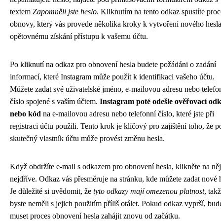
textem
Zapomněli jste heslo
. Kliknutím na tento odkaz spustíte proc
obnovy, který vás provede několika kroky k vytvoření nového hesla
opětovnému získání přístupu k vašemu účtu.
Po kliknutí na odkaz pro obnovení hesla budete požádáni o zadání
informací, které Instagram může použít k identifikaci vašeho účtu.
Můžete zadat své uživatelské jméno, e-mailovou adresu nebo telefo
číslo spojené s vaším účtem.
Instagram poté odešle ověřovací od
nebo kód
na e-mailovou adresu nebo telefonní číslo, které jste při
registraci účtu použili. Tento krok je klíčový pro zajištění toho, že 
skutečný vlastník účtu může provést změnu hesla.
Když obdržíte e-mail s odkazem pro obnovení hesla, klikněte na něj
nejdříve. Odkaz vás přesměruje na stránku, kde můžete zadat nové 
Je důležité si uvědomit, že
tyto odkazy mají omezenou platnost
, tak
byste neměli s jejich použitím příliš otálet. Pokud odkaz vyprší, bud
muset proces obnovení hesla zahájit znovu od začátku.