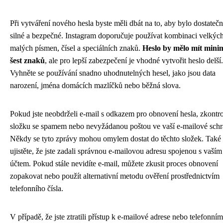
Při vytváření nového hesla byste měli dbát na to, aby bylo dostateč
silné a bezpečné. Instagram doporučuje používat kombinaci velkých
malých písmen, čísel a speciálních znaků.
Heslo by mělo mít mini
šest znaků
, ale pro lepší zabezpečení je vhodné vytvořit heslo delší.
Vyhněte se používání snadno uhodnutelných hesel, jako jsou data
narození, jména domácích mazlíčků nebo běžná slova.
Pokud jste neobdrželi e-mail s odkazem pro obnovení hesla, zkontro
složku se spamem nebo nevyžádanou poštou ve vaší e-mailové schr
Někdy se tyto zprávy mohou omylem dostat do těchto složek. Také 
ujistěte, že jste zadali správnou e-mailovou adresu spojenou s vaším
účtem. Pokud stále nevidíte e-mail, můžete zkusit proces obnovení
zopakovat nebo použít alternativní metodu ověření prostřednictvím
telefonního čísla.
V případě, že jste ztratili přístup k e-mailové adrese nebo telefonní