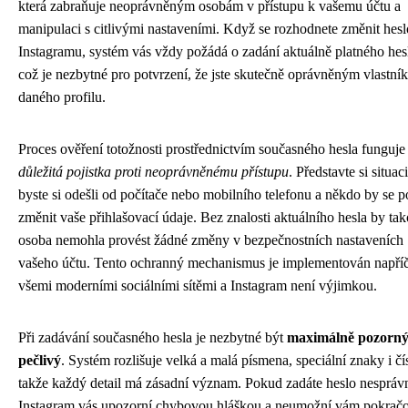
která zabraňuje neoprávněným osobám v přístupu k vašemu účtu a
manipulaci s citlivými nastaveními. Když se rozhodnete změnit hesl
Instagramu, systém vás vždy požádá o zadání aktuálně platného hes
což je nezbytné pro potvrzení, že jste skutečně oprávněným vlastní
daného profilu.
Proces ověření totožnosti prostřednictvím současného hesla funguje
důležitá pojistka proti neoprávněnému přístupu
. Představte si situac
byste si odešli od počítače nebo mobilního telefonu a někdo by se p
změnit vaše přihlašovací údaje. Bez znalosti aktuálního hesla by ta
osoba nemohla provést žádné změny v bezpečnostních nastaveních
vašeho účtu. Tento ochranný mechanismus je implementován napří
všemi moderními sociálními sítěmi a Instagram není výjimkou.
Při zadávání současného hesla je nezbytné být
maximálně pozorný
pečlivý
. Systém rozlišuje velká a malá písmena, speciální znaky i čís
takže každý detail má zásadní význam. Pokud zadáte heslo nespráv
Instagram vás upozorní chybovou hláškou a neumožní vám pokračo