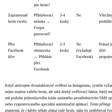
jste heslo?
Zapomenuté
Přihlašovací
3-4
Ne
Všechn
heslo (web)
stránka →
kroky
prohlíže
Forgot
password?
Přes
Přihlašovací
2-3
Ne
Pokud j
Facebook
obrazovka
kroky
(vyžaduje
účet
účet
→ Přihlásit
Facebook)
propoje
přes
Facebook
Když aktivujete dvoufaktorové ověření na Instagramu, systém vyža
nejen znalost vašeho hesla, ale také druhý ověřovací faktor, který 
mít podobu jednorázového kódu zaslaného prostřednictvím SMS z
nebo vygenerovaného speciální autentizační aplikací.
Tento přístup
znamená, že i kdyby někdo získal vaše heslo
, stále by potřeboval fy