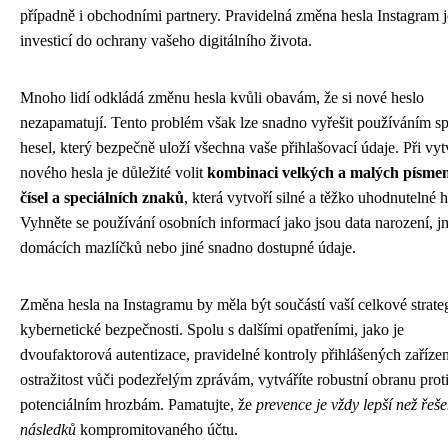
případně i obchodními partnery. Pravidelná změna hesla Instagram j
investicí do ochrany vašeho digitálního života.
Mnoho lidí odkládá změnu hesla kvůli obavám, že si nové heslo
nezapamatují. Tento problém však lze snadno vyřešit používáním s
hesel, který bezpečně uloží všechna vaše přihlašovací údaje. Při vyt
nového hesla je důležité volit
kombinaci velkých a malých písmen
čísel a speciálních znaků
, která vytvoří silné a těžko uhodnutelné h
Vyhněte se používání osobních informací jako jsou data narození, 
domácích mazlíčků nebo jiné snadno dostupné údaje.
Změna hesla na Instagramu by měla být součástí vaší celkové strate
kybernetické bezpečnosti. Spolu s dalšími opatřeními, jako je
dvoufaktorová autentizace, pravidelné kontroly přihlášených zařízen
ostražitost vůči podezřelým zprávám, vytváříte robustní obranu prot
potenciálním hrozbám. Pamatujte, že
prevence je vždy lepší než řeše
následků
kompromitovaného účtu.