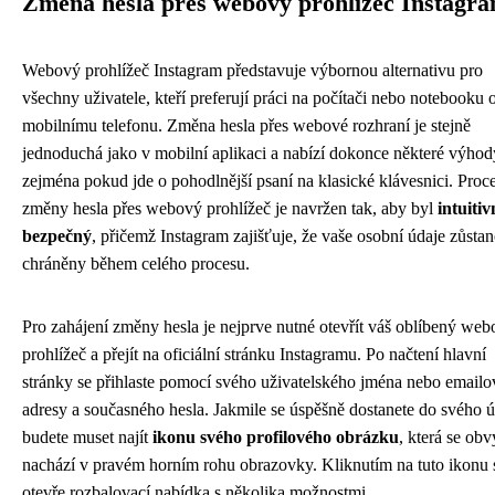
Změna hesla přes webový prohlížeč Instagr
Webový prohlížeč Instagram představuje výbornou alternativu pro
všechny uživatele, kteří preferují práci na počítači nebo notebooku o
mobilnímu telefonu. Změna hesla přes webové rozhraní je stejně
jednoduchá jako v mobilní aplikaci a nabízí dokonce některé výhod
zejména pokud jde o pohodlnější psaní na klasické klávesnici. Proc
změny hesla přes webový prohlížeč je navržen tak, aby byl
intuitiv
bezpečný
, přičemž Instagram zajišťuje, že vaše osobní údaje zůsta
chráněny během celého procesu.
Pro zahájení změny hesla je nejprve nutné otevřít váš oblíbený we
prohlížeč a přejít na oficiální stránku Instagramu. Po načtení hlavní
stránky se přihlaste pomocí svého uživatelského jména nebo emailo
adresy a současného hesla. Jakmile se úspěšně dostanete do svého ú
budete muset najít
ikonu svého profilového obrázku
, která se obv
nachází v pravém horním rohu obrazovky. Kliknutím na tuto ikonu 
otevře rozbalovací nabídka s několika možnostmi.