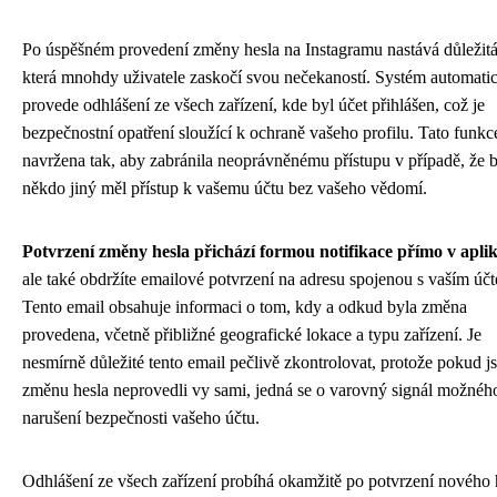
Po úspěšném provedení změny hesla na Instagramu nastává důležitá
která mnohdy uživatele zaskočí svou nečekaností. Systém automati
provede odhlášení ze všech zařízení, kde byl účet přihlášen, což je
bezpečnostní opatření sloužící k ochraně vašeho profilu. Tato funkc
navržena tak, aby zabránila neoprávněnému přístupu v případě, že 
někdo jiný měl přístup k vašemu účtu bez vašeho vědomí.
Potvrzení změny hesla přichází formou notifikace přímo v aplik
ale také obdržíte emailové potvrzení na adresu spojenou s vaším úč
Tento email obsahuje informaci o tom, kdy a odkud byla změna
provedena, včetně přibližné geografické lokace a typu zařízení. Je
nesmírně důležité tento email pečlivě zkontrolovat, protože pokud js
změnu hesla neprovedli vy sami, jedná se o varovný signál možnéh
narušení bezpečnosti vašeho účtu.
Odhlášení ze všech zařízení probíhá okamžitě po potvrzení nového 