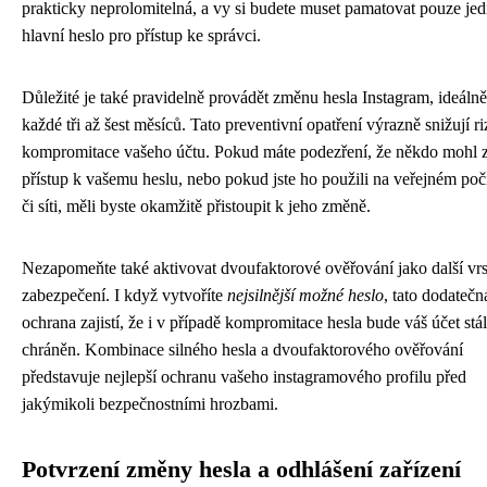
prakticky neprolomitelná, a vy si budete muset pamatovat pouze je
hlavní heslo pro přístup ke správci.
Důležité je také pravidelně provádět změnu hesla Instagram, ideálně
každé tři až šest měsíců. Tato preventivní opatření výrazně snižují ri
kompromitace vašeho účtu. Pokud máte podezření, že někdo mohl z
přístup k vašemu heslu, nebo pokud jste ho použili na veřejném počí
či síti, měli byste okamžitě přistoupit k jeho změně.
Nezapomeňte také aktivovat dvoufaktorové ověřování jako další vr
zabezpečení. I když vytvoříte
nejsilnější možné heslo
, tato dodatečn
ochrana zajistí, že i v případě kompromitace hesla bude váš účet stá
chráněn. Kombinace silného hesla a dvoufaktorového ověřování
představuje nejlepší ochranu vašeho instagramového profilu před
jakýmikoli bezpečnostními hrozbami.
Potvrzení změny hesla a odhlášení zařízení