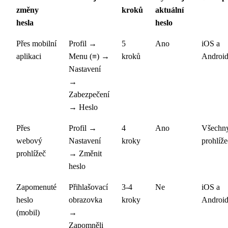
změny
kroků
aktuální
hesla
heslo
Přes mobilní
Profil →
5
Ano
iOS a
aplikaci
Menu (≡) →
kroků
Androi
Nastavení
→
Zabezpečení
→ Heslo
Přes
Profil →
4
Ano
Všechn
webový
Nastavení
kroky
prohlíže
prohlížeč
→ Změnit
heslo
Zapomenuté
Přihlašovací
3-4
Ne
iOS a
heslo
obrazovka
kroky
Androi
(mobil)
→
Zapomněli