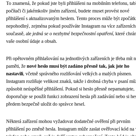
To znamená, že pokud jste byli přihlášeni na mobilním telefonu, tabl
počítači či jakémkoliv jiném zařízení, budete muset provést nové
přihlášení s aktualizovaným heslem. Tento proces může být zpočát
nepohodlný, zejména pokud používáte Instagram na více zařízeních
současně, ale
jedná se o nezbytné bezpečnostní opatření
, které chrá
vaše osobní údaje a obsah.
Při opětovném přihlašování na jednotlivých zařízeních je třeba mít 
paměti, že
nové heslo musí být zadáno přesně tak, jak jste ho
nastavili
, včetně správného rozlišování velkých a malých písmen.
Instagram rozlišuje velikost znaků, takže i drobná chyba v psaní mů
způsobit neúspěšné přihlášení. Pokud si heslo přesně nepamatujete,
doporučuje se použít funkci zobrazení hesla při zadávání nebo si he
předem bezpečně uložit do správce hesel.
Některá zařízení mohou vyžadovat dodatečné ověření při prvním
přihlášení po změně hesla. Instagram může zaslat ověřovací kód na 