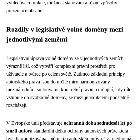
vyhledávací funkce, možnost stahování a různé způsoby
prezentace obsahu.
Rozdíly v legislativě volné domény mezi
jednotlivými zeměmi
Legislativní úprava volné domény se v jednotlivých zemích
výrazně liší, což vytváří komplexní právní prostředí pro
uživatele a tvůrce po celém světě. Zatímco základní principy
autorského práva jsou do určité míry harmonizovány
mezinárodními smlouvami, konkrétní pravidla určující, kdy dílo
vstupuje do svobodné domény, se mezi jurisdikcemi podstatně
rozcházejí.
V Evropské unii představuje
ochranná doba sedmdesát let po
smrti autora
standardní délku ochrany autorských práv, která
byla harmonizována směrnicí o autorském právu. Tato jednotná