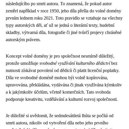
následujícího po smrti autora. To znamená, že pokud autor
zemřel například v roce 1950, jeho díla přešla do volné domény
prvním lednem roku 2021. Toto pravidlo se vztahuje na všechny
typy autorských děl, ať už se jedná o literární texty, hudební
skladby, výtvarná díla, fotografie či jiné tvůrčí projevy chráněné
autorským právem.
Koncept volné domény je pro společnost nesmírně důležitý,
protože umožňuje
svobodné využívání kulturního dědictví
bez
nutnosti získávat povolení od dědiců či platit licenční poplatky.
Díla ve svobodné doméně mohou být volně kopírována,
upravována, překládána, vydávána či jinak využívána kýmkoliv
a k jakýmkoliv účelům, včetně komerčních. Tato svoboda
podporuje kreativitu, vzdělávání a kulturní rozvoj společnosti.
Je důležité si uvědomit, že sedmdesátiletá lhůta se počítá od
smrti autora, nikoliv od vytvoření díla nebo jeho prvního