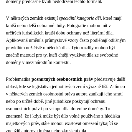
domény předčasně kvůli nedodržení těchto formalit.
V některých zemích existují
speciální kategorie děl
, které mají
kratší nebo delší ochranné lhůty. Fotografie mohou mít v
určitých jurisdikcích kratší dobu ochrany než literární díla.
Aplikovaná umění a průmyslové vzory často podléhají odlišným
pravidlům než čistě umělecká díla. Tyto rozdíly mohou být
značně matoucí pro ty, kteří chtějí využívat díla ze svobodné
domény v mezinárodním kontextu.
Problematika
posmrtných osobnostních práv
představuje další
oblast, kde se legislativa jednotlivých zemí výrazně liší. Zatímco
v některých zemích osobnostní práva autora zanikají jeho smrtí
nebo po určité době, jiné jurisdikce poskytují ochranu
osobnostních práv i po vstupu díla do volné domény. To
znamená, že i když může být dílo volně používáno z hlediska
majetkových práv, stále mohou existovat omezení týkající se
zneužití autorova jména nebo zkreslení díla.