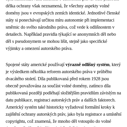
délka ochrany však neznamená, že všechny aspekty volné
domény jsou v evropských zemích identické. Jednotlivé členské
státy si ponechávají určitou míru autonomie při implementaci
směrnic do svého národního práva, což vede k odlišnostem v
detailech. Například pravidla týkající se anonymních děl nebo
děl s pseudonymem se mohou lišit, stejně jako specifické
výjimky a omezení autorského práva.
Spojené státy americké používají
výrazně odlišný systém
, který
je výsledkem několika reforem autorského práva v průběhu
dvacátého století. Díla publikovaná před rokem 1928 jsou
obecně považována za součást volné domény, zatímco díla
publikovaná později podléhají složitějším pravidlům závislým na
datu publikace, registraci autorských práv a dalších faktorech.
Americký systém také historicky vyžadoval formální kroky k
zajištění ochrany autorských práv, jako byla registrace a umístění
copyrightu, což znamená, že mnoho děl vstoupilo do volné