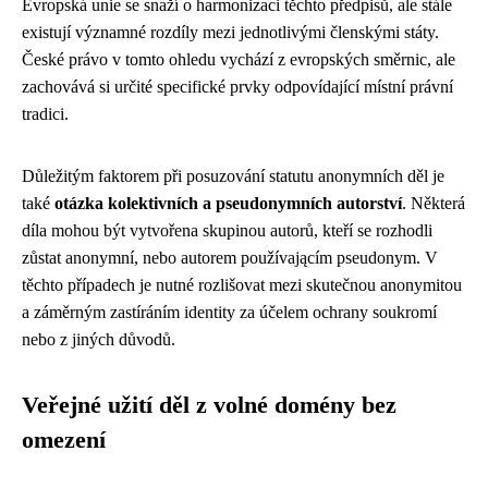
Evropská unie se snaží o harmonizaci těchto předpisů, ale stále
existují významné rozdíly mezi jednotlivými členskými státy.
České právo v tomto ohledu vychází z evropských směrnic, ale
zachovává si určité specifické prvky odpovídající místní právní
tradici.
Důležitým faktorem při posuzování statutu anonymních děl je
také
otázka kolektivních a pseudonymních autorství
. Některá
díla mohou být vytvořena skupinou autorů, kteří se rozhodli
zůstat anonymní, nebo autorem používającím pseudonym. V
těchto případech je nutné rozlišovat mezi skutečnou anonymitou
a záměrným zastíráním identity za účelem ochrany soukromí
nebo z jiných důvodů.
Veřejné užití děl z volné domény bez
omezení