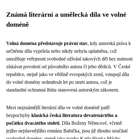
Známá literární a umělecká díla ve volné
doméně
Volná doména představuje právní stav
, kdy autorská práva k
určitému dílu vypršela nebo nikdy nebyla uplatněna, což
umožňuje veřejnosti svobodné užívání takových děl bez nutnosti
získávat povolení od původního autora či jeho dědiců. V České
republice, stejně jako ve většině evropských zemí, vstupují díla
do volné domény sedmdesát let po smrti autora, což je
standardní ochranná lhůta stanovená autorským zákonem.
Mezi nejznámější literární díla ve volné doméně patří
bezpochyby
klasická česká literatura devatenáctého a
počátku dvacátého století
. Díla Boženy Němcové, včetně
jejího nejslavnějšího románu Babička, jsou již dlouho součástí
svobodné domény, stejně jako tvorba Karla Hynka Máchy,