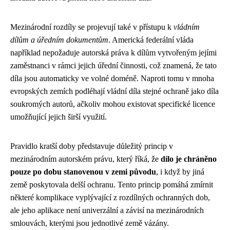
Mezinárodní rozdíly se projevují také v přístupu k
vládním
dílům a úředním dokumentům
. Americká federální vláda
například nepožaduje autorská práva k dílům vytvořeným jejími
zaměstnanci v rámci jejich úřední činnosti, což znamená, že tato
díla jsou automaticky ve volné doméně. Naproti tomu v mnoha
evropských zemích podléhají vládní díla stejné ochraně jako díla
soukromých autorů, ačkoliv mohou existovat specifické licence
umožňující jejich širší využití.
Pravidlo kratší doby představuje důležitý princip v
mezinárodním autorském právu, který říká, že
dílo je chráněno
pouze po dobu stanovenou v zemi původu
, i když by jiná
země poskytovala delší ochranu. Tento princip pomáhá zmírnit
některé komplikace vyplývající z rozdílných ochranných dob,
ale jeho aplikace není univerzální a závisí na mezinárodních
smlouvách, kterými jsou jednotlivé země vázány.