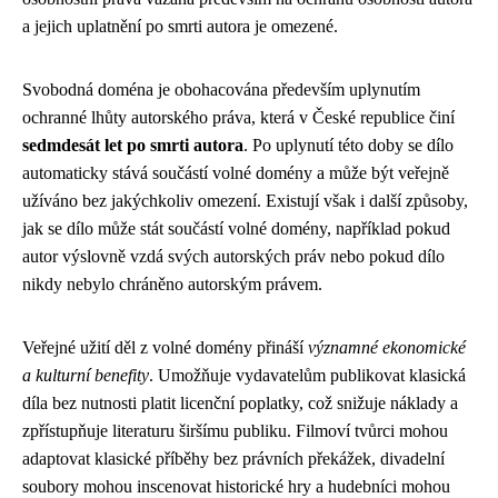
a jejich uplatnění po smrti autora je omezené.
Svobodná doména je obohacována především uplynutím
ochranné lhůty autorského práva, která v České republice činí
sedmdesát let po smrti autora
. Po uplynutí této doby se dílo
automaticky stává součástí volné domény a může být veřejně
užíváno bez jakýchkoliv omezení. Existují však i další způsoby,
jak se dílo může stát součástí volné domény, například pokud
autor výslovně vzdá svých autorských práv nebo pokud dílo
nikdy nebylo chráněno autorským právem.
Veřejné užití děl z volné domény přináší
významné ekonomické
a kulturní benefity
. Umožňuje vydavatelům publikovat klasická
díla bez nutnosti platit licenční poplatky, což snižuje náklady a
zpřístupňuje literaturu širšímu publiku. Filmoví tvůrci mohou
adaptovat klasické příběhy bez právních překážek, divadelní
soubory mohou inscenovat historické hry a hudebníci mohou