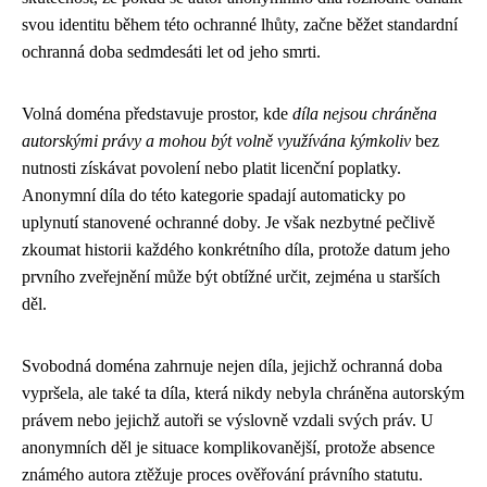
svou identitu během této ochranné lhůty, začne běžet standardní
ochranná doba sedmdesáti let od jeho smrti.
Volná doména představuje prostor, kde
díla nejsou chráněna
autorskými právy a mohou být volně využívána kýmkoliv
bez
nutnosti získávat povolení nebo platit licenční poplatky.
Anonymní díla do této kategorie spadají automaticky po
uplynutí stanovené ochranné doby. Je však nezbytné pečlivě
zkoumat historii každého konkrétního díla, protože datum jeho
prvního zveřejnění může být obtížné určit, zejména u starších
děl.
Svobodná doména zahrnuje nejen díla, jejichž ochranná doba
vypršela, ale také ta díla, která nikdy nebyla chráněna autorským
právem nebo jejichž autoři se výslovně vzdali svých práv. U
anonymních děl je situace komplikovanější, protože absence
známého autora ztěžuje proces ověřování právního statutu.