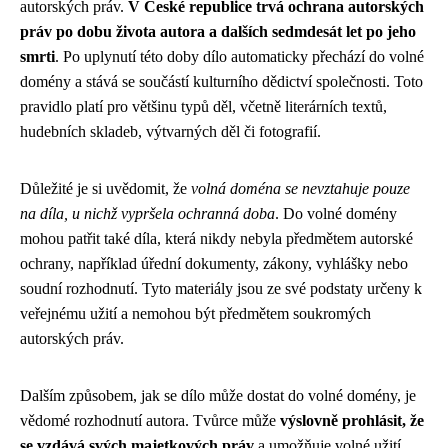
autorských práv.
V České republice trvá ochrana autorských
práv po dobu života autora a dalších sedmdesát let po jeho
smrti
. Po uplynutí této doby dílo automaticky přechází do volné
domény a stává se součástí kulturního dědictví společnosti. Toto
pravidlo platí pro většinu typů děl, včetně literárních textů,
hudebních skladeb, výtvarných děl či fotografií.
Důležité je si uvědomit, že
volná doména se nevztahuje pouze
na díla, u nichž vypršela ochranná doba
. Do volné domény
mohou patřit také díla, která nikdy nebyla předmětem autorské
ochrany, například úřední dokumenty, zákony, vyhlášky nebo
soudní rozhodnutí. Tyto materiály jsou ze své podstaty určeny k
veřejnému užití a nemohou být předmětem soukromých
autorských práv.
Dalším způsobem, jak se dílo může dostat do volné domény, je
vědomé rozhodnutí autora. Tvůrce může
výslovně prohlásit, že
se vzdává svých majetkových práv
a umožňuje volné užití