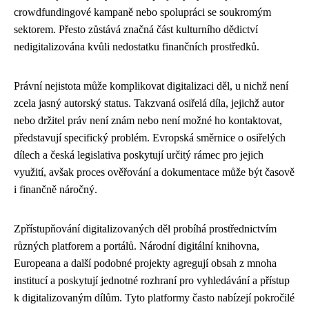
crowdfundingové kampaně nebo spolupráci se soukromým
sektorem. Přesto zůstává značná část kulturního dědictví
nedigitalizována kvůli nedostatku finančních prostředků.
Právní nejistota může komplikovat digitalizaci děl, u nichž není
zcela jasný autorský status. Takzvaná osiřelá díla, jejichž autor
nebo držitel práv není znám nebo není možné ho kontaktovat,
představují specifický problém. Evropská směrnice o osiřelých
dílech a česká legislativa poskytují určitý rámec pro jejich
využití, avšak proces ověřování a dokumentace může být časově
i finančně náročný.
Zpřístupňování digitalizovaných děl probíhá prostřednictvím
různých platforem a portálů. Národní digitální knihovna,
Europeana a další podobné projekty agregují obsah z mnoha
institucí a poskytují jednotné rozhraní pro vyhledávání a přístup
k digitalizovaným dílům. Tyto platformy často nabízejí pokročilé