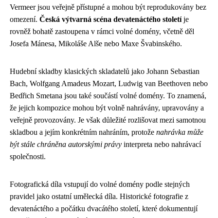
Vermeer jsou veřejně přístupné a mohou být reprodukovány bez
omezení.
Česká výtvarná scéna devatenáctého století
je
rovněž bohatě zastoupena v rámci volné domény, včetně děl
Josefa Mánesa, Mikoláše Alše nebo Maxe Švabinského.
Hudební skladby klasických skladatelů jako Johann Sebastian
Bach, Wolfgang Amadeus Mozart, Ludwig van Beethoven nebo
Bedřich Smetana jsou také součástí volné domény. To znamená,
že jejich kompozice mohou být volně nahrávány, upravovány a
veřejně provozovány. Je však důležité rozlišovat mezi samotnou
skladbou a jejím konkrétním nahráním, protože
nahrávka může
být stále chráněna autorskými právy
interpreta nebo nahrávací
společnosti.
Fotografická díla vstupují do volné domény podle stejných
pravidel jako ostatní umělecká díla. Historické fotografie z
devatenáctého a počátku dvacátého století, které dokumentují