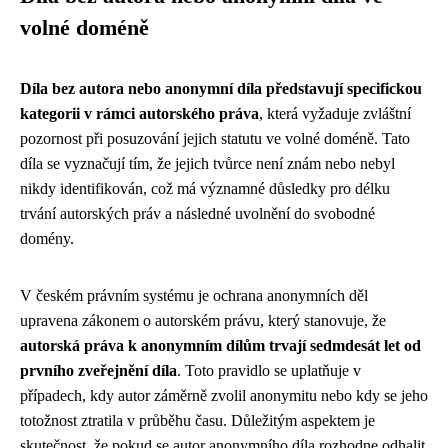
volné doméně
Díla bez autora nebo anonymní díla představují specifickou
kategorii v rámci autorského práva
, která vyžaduje zvláštní
pozornost při posuzování jejich statutu ve volné doméně. Tato
díla se vyznačují tím, že jejich tvůrce není znám nebo nebyl
nikdy identifikován, což má významné důsledky pro délku
trvání autorských práv a následné uvolnění do svobodné
domény.
V českém právním systému je ochrana anonymních děl
upravena zákonem o autorském právu, který stanovuje, že
autorská práva k anonymním dílům trvají sedmdesát let od
prvního zveřejnění díla
. Toto pravidlo se uplatňuje v
případech, kdy autor záměrně zvolil anonymitu nebo kdy se jeho
totožnost ztratila v průběhu času. Důležitým aspektem je
skutečnost, že pokud se autor anonymního díla rozhodne odhalit