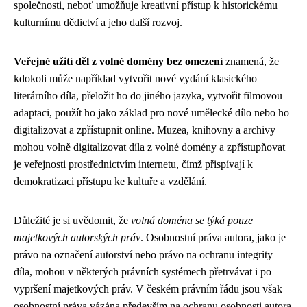
společnosti, neboť umožňuje kreativní přístup k historickému
kulturnímu dědictví a jeho další rozvoj.
Veřejné užití děl z volné domény bez omezení
znamená, že
kdokoli může například vytvořit nové vydání klasického
literárního díla, přeložit ho do jiného jazyka, vytvořit filmovou
adaptaci, použít ho jako základ pro nové umělecké dílo nebo ho
digitalizovat a zpřístupnit online. Muzea, knihovny a archivy
mohou volně digitalizovat díla z volné domény a zpřístupňovat
je veřejnosti prostřednictvím internetu, čímž přispívají k
demokratizaci přístupu ke kultuře a vzdělání.
Důležité je si uvědomit, že
volná doména se týká pouze
majetkových autorských práv
. Osobnostní práva autora, jako je
právo na označení autorství nebo právo na ochranu integrity
díla, mohou v některých právních systémech přetrvávat i po
vypršení majetkových práv. V českém právním řádu jsou však
osobnostní práva vázána především na ochranu osobnosti autora