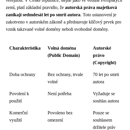
veřejnost. V České republice, stejně jako ve většině evropských
zemí, platí základní pravidlo, že
autorská práva majetková
zanikají sedmdesát let po smrti autora
. Toto ustanovení je
zakotveno v autorském zákoně a představuje klíčový prvek pro
vznik takzvané volné domény neboli svobodné domény.
Charakteristika
Volná doména
Autorské
(Public Domain)
právo
(Copyright)
Doba ochrany
Bez ochrany, trvale
70 let po smrti
volné
autora
Povolení k
Není potřeba
Vyžaduje se
použití
souhlas autora
Komerční
Povoleno bez
Pouze se
využití
omezení
souhlasem
držitele práv