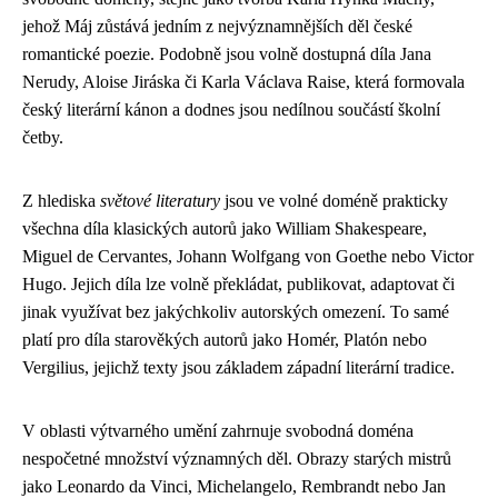
jehož Máj zůstává jedním z nejvýznamnějších děl české
romantické poezie. Podobně jsou volně dostupná díla Jana
Nerudy, Aloise Jiráska či Karla Václava Raise, která formovala
český literární kánon a dodnes jsou nedílnou součástí školní
četby.
Z hlediska
světové literatury
jsou ve volné doméně prakticky
všechna díla klasických autorů jako William Shakespeare,
Miguel de Cervantes, Johann Wolfgang von Goethe nebo Victor
Hugo. Jejich díla lze volně překládat, publikovat, adaptovat či
jinak využívat bez jakýchkoliv autorských omezení. To samé
platí pro díla starověkých autorů jako Homér, Platón nebo
Vergilius, jejichž texty jsou základem západní literární tradice.
V oblasti výtvarného umění zahrnuje svobodná doména
nespočetné množství významných děl. Obrazy starých mistrů
jako Leonardo da Vinci, Michelangelo, Rembrandt nebo Jan