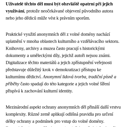
Uživatelé těchto děl musí být obzvláště opatrní při jejich
využívání
, protože neočekávané objevení původního autora
nebo jeho dědiců může vést k právním sporům.
Praktické využití anonymních děl z volné domény nachází
uplatnění v mnoha oblastech kulturního a vzdělávacího sektoru.
Knihovny, archivy a muzea často pracují s historickými
dokumenty a uměleckými díly, jejichž autoři nejsou známi.
Digitalizace těchto materiálů a jejich zpřístupnění veřejnosti
představuje důležitý krok v demokratizaci přístupu ke
kulturnímu dědictví.
Anonymní lidová tvorba, tradiční písně a
příběhy
často spadají do této kategorie a jejich volné šíření
přispívá k zachování kulturní identity.
Mezinárodní aspekt ochrany anonymních děl přináší další vrstvu
komplexity. Různé země aplikují odlišná pravidla pro určení
délky ochrany a podmínek pro vstup do volné domény.