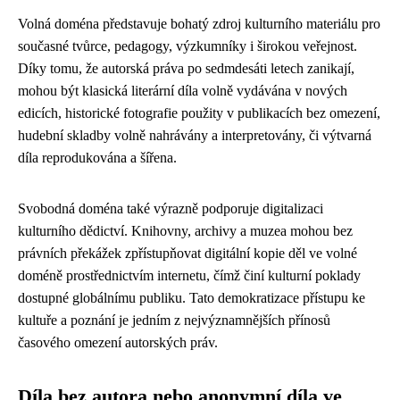
Volná doména představuje bohatý zdroj kulturního materiálu pro
současné tvůrce, pedagogy, výzkumníky i širokou veřejnost.
Díky tomu, že autorská práva po sedmdesáti letech zanikají,
mohou být klasická literární díla volně vydávána v nových
edicích, historické fotografie použity v publikacích bez omezení,
hudební skladby volně nahrávány a interpretovány, či výtvarná
díla reprodukována a šířena.
Svobodná doména také výrazně podporuje digitalizaci
kulturního dědictví. Knihovny, archivy a muzea mohou bez
právních překážek zpřístupňovat digitální kopie děl ve volné
doméně prostřednictvím internetu, čímž činí kulturní poklady
dostupné globálnímu publiku. Tato demokratizace přístupu ke
kultuře a poznání je jedním z nejvýznamnějších přínosů
časového omezení autorských práv.
Díla bez autora nebo anonymní díla ve