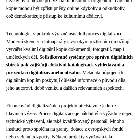
než by bylo možné při fyzickém přístupu k originálům. Digitální
kopie mohou být zpřístupněny online kdykoliv a odkudkoliv,
což demokratizuje přístup ke kulturnímu dědictví.
Technologický pokrok výrazně usnadnil proces digitalizace.
Moderní skenery a fotoaparáty s vysokým rozlišením umožňují
vytvářet kvalitní digitální kopie dokumentů, fotografií, map i
uměleckých děl.
Sofistikované systémy pro správu digitálních
sbírek pak zajišťují efektivní katalogizaci, vyhledávání a
prezentaci digitalizovaného obsahu
. Metadata připojená k
digitálním kopiím poskytují důležité informace o původu díla,
jeho autorovi, době vzniku a dalších relevantních aspektech.
Financování digitalizačních projektů představuje jednu z
hlavních výzev. Proces digitalizace je nákladný a vyžaduje nejen
technické vybavení, ale také kvalifikovaný personál. Mnoho
institucí proto spoléhá na granty, dotace z evropských fondů
nebo veřejné rozpočty. Některé projekty využívají také