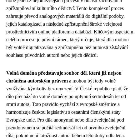
době jeden z nejdůležitějších procesů v oblasti zachování a
zpřístupňování kulturního dědictví. Tento komplexní proces
zahrnuje převod analogových materiálů do digitální podoby,
jejich katalogizaci a následné zpřístupnění široké veřejnosti
prostřednictvím online platforem a databází. Klíčovým aspektem
celého procesu je právní rámec, který určuje, která díla mohou
být volně digitalizována a zpřístupněna bez nutnosti získávání
souhlasu původních autorů nebo jejich dědiců.
Volná doména představuje soubor děl, která již nejsou
chráněna autorským právem
a mohou být tedy volně
využívána kýmkoliv bez omezení. V České republice platí, že
dílo přechází do volné domény po uplynutí sedmdesáti let od
smrti autora. Toto pravidlo vychází z evropské směrnice a
harmonizuje českou legislativu s ostatními členskými státy
Evropské unie. Pro díla anonymní nebo díla zveřejněná pod
pseudonymem se počítá sedmdesát let od prvního zveřejnění
díla, pokud není totožnost autora během této doby odhalena.