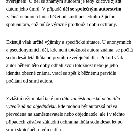
zveřejnění. U děl se známým autorem je tedy klíčové zjistit
datum jeho úmrtí. V případě
děl se společným autorstvím
začíná ochranná lhůta běžet od smrti posledního žijícího
spoluautora, což může výrazně prodloužit dobu ochrany.
Existují však určité výjimky a specifické situace. U anonymních
a pseudonymních děl, kde není totožnost autora známa, se počítá
sedmdesátiletá lhůta od prvního zveřejnění díla. Pokud však
autor během této doby odhalí svou totožnost nebo je jeho
identita obecně známa, vrací se zpět k běžnému pravidlu
počítání od smrti autora.
Zvláštní režim platí také pro
díla zaměstnanecká nebo díla
vytvořená na objednávku
, kde mohou být autorská práva
převedena na zaměstnavatele nebo objednatele, ale i v těchto
případech zůstává základní ochranná lhůta sedmdesát let po
smrti skutečného tvůrce díla.