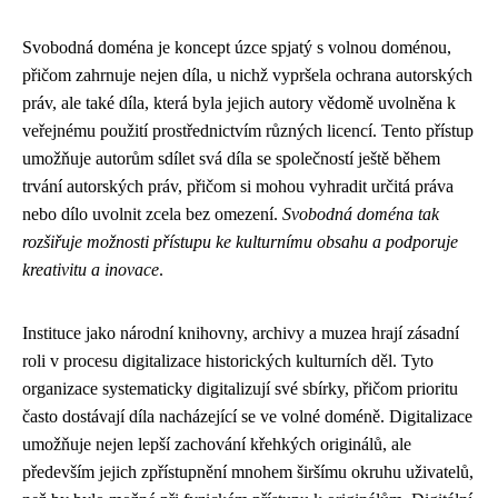
Svobodná doména je koncept úzce spjatý s volnou doménou,
přičom zahrnuje nejen díla, u nichž vypršela ochrana autorských
práv, ale také díla, která byla jejich autory vědomě uvolněna k
veřejnému použití prostřednictvím různých licencí. Tento přístup
umožňuje autorům sdílet svá díla se společností ještě během
trvání autorských práv, přičom si mohou vyhradit určitá práva
nebo dílo uvolnit zcela bez omezení.
Svobodná doména tak
rozšiřuje možnosti přístupu ke kulturnímu obsahu a podporuje
kreativitu a inovace
.
Instituce jako národní knihovny, archivy a muzea hrají zásadní
roli v procesu digitalizace historických kulturních děl. Tyto
organizace systematicky digitalizují své sbírky, přičom prioritu
často dostávají díla nacházející se ve volné doméně. Digitalizace
umožňuje nejen lepší zachování křehkých originálů, ale
především jejich zpřístupnění mnohem širšímu okruhu uživatelů,