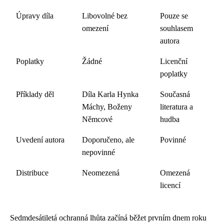
Úpravy díla
Libovolné bez
Pouze se
omezení
souhlasem
autora
Poplatky
Žádné
Licenční
poplatky
Příklady děl
Díla Karla Hynka
Současná
Máchy, Boženy
literatura a
Němcové
hudba
Uvedení autora
Doporučeno, ale
Povinné
nepovinné
Distribuce
Neomezená
Omezená
licencí
Sedmdesátiletá ochranná lhůta začíná běžet prvním dnem roku