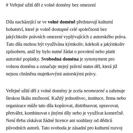
# Veřejné užití děl z volné domény bez omezení
Díla nacházející se ve
volné doméně
představují kulturní
bohatství, které je volně dostupné celé společnosti bez
jakýchkoliv právních omezení vyplývajících z autorského práva.
Tato díla mohou být využívána kýmkoliv, kdekoli a jakýmkoliv
způsobem, aniž by bylo nutné žádat o povolení nebo platit
autorské poplatky.
Svobodná doména
je synonymem pro
volnou doménu a označuje stejný právní status děl, která již
nejsou chráněna majetkovými autorskými právy.
Veřejné užití děl z volné domény je zcela
neomezené
a zahrnuje
širokou škálu možností. Každý jednotlivec, instituce, firma nebo
organizace může tato díla kopírovat, distribuovat, upravovat,
přetvářet, kombinovat s jinými díly nebo je využívat komerčně.
Není třeba získávat žádné licence ani souhlasy od dědiců
původních autorů. Tato svoboda je zásadní pro kulturní rozvoj