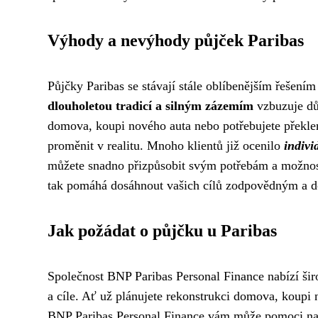
Výhody a nevýhody půjček Paribas
Půjčky Paribas se stávají stále oblíbenějším řešením 
dlouholetou tradicí a silným zázemím
vzbuzuje dů
domova, koupi nového auta nebo potřebujete překl
proměnit v realitu. Mnoho klientů již ocenilo
indivi
můžete snadno přizpůsobit svým potřebám a možnost
tak pomáhá dosáhnout vašich cílů zodpovědným a 
Jak požádat o půjčku u Paribas
Společnost BNP Paribas Personal Finance nabízí šir
a cíle. Ať už plánujete rekonstrukci domova, koupi 
BNP Paribas Personal Finance vám může pomoci nají