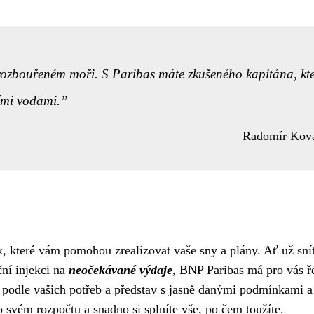
 rozbouřeném moři. S Paribas máte zkušeného kapitána, kt
ími vodami.
Radomír Kov
k, které vám pomohou zrealizovat vaše sny a plány. Ať už sní
ční injekci na
neočekávané výdaje
, BNP Paribas má pro vás ř
ě podle vašich potřeb a představ s jasně danými podmínkami a
 svém rozpočtu a snadno si splníte vše, po čem toužíte.