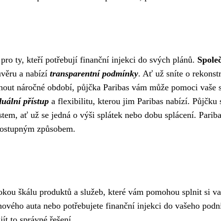
pro ty, kteří potřebují finanční injekci do svých plánů.
Společ
věru a nabízí
transparentní podmínky
. Ať už sníte o rekonst
enout náročné období, půjčka Paribas vám může pomoci vaše 
duální přístup
a flexibilitu, kterou jim Paribas nabízí. Půjčku 
em, ať už se jedná o výši splátek nebo dobu splácení. Parib
dostupným způsobem.
okou škálu produktů a služeb, které vám pomohou splnit si va
nového auta nebo potřebujete finanční injekci do vašeho podn
t to správné řešení.