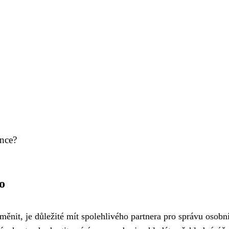
ance?
o
měnit, je důležité mít spolehlivého partnera pro správu osobn