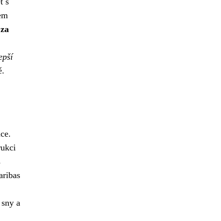
t s
pem
 za
epší
ě.
ce.
rukci
s
aribas
 sny a