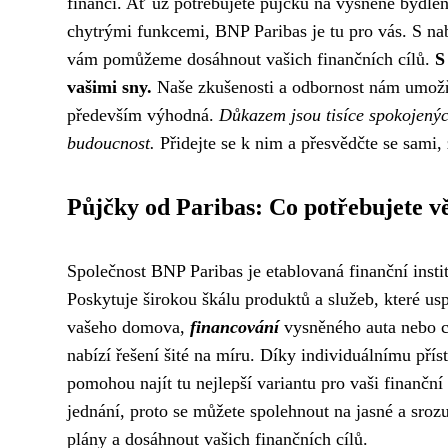
financí. Ať už potřebujete půjčku na vysněné bydlen
chytrými funkcemi, BNP Paribas je tu pro vás. S na
vám pomůžeme dosáhnout vašich finančních cílů.
S
vašimi sny.
Naše zkušenosti a odbornost nám umožňuj
především výhodná.
Důkazem jsou tisíce spokojených
budoucnost.
Přidejte se k nim a přesvědčte se sami,
Půjčky od Paribas: Co potřebujete v
Společnost BNP Paribas je etablovaná finanční insti
Poskytuje širokou škálu produktů a služeb, které usp
vašeho domova,
financování
vysněného auta nebo ch
nabízí řešení šité na míru. Díky individuálnímu př
pomohou najít tu nejlepší variantu pro vaši finanční
jednání, proto se můžete spolehnout na jasné a sr
plány a dosáhnout vašich finančních cílů.