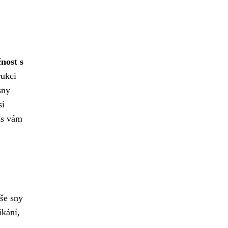
nost s
rukci
sny
si
as vám
še sny
ikání,