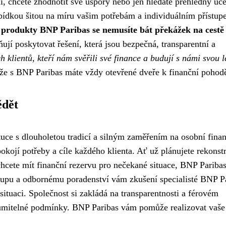
í, chcete zhodnotit své úspory nebo jen hledáte přehledný úče
bídkou šitou na míru vašim potřebám a individuálním přístu
 produkty BNP Paribas se nemusíte bát překážek na cestě
í poskytovat řešení, která jsou bezpečná, transparentní a
 klientů, kteří nám svěřili své finance a budují s námi svou l
 že s BNP Paribas máte vždy otevřené dveře k finanční pohod
ědět
tuce s dlouholetou tradicí a silným zaměřením na osobní finan
okojí potřeby a cíle každého klienta. Ať už plánujete rekonst
cete mít finanční rezervu pro nečekané situace, BNP Pariba
ístupu a odbornému poradenství vám zkušení specialisté BNP P
 situaci. Společnost si zakládá na transparentnosti a férovém
ozumitelné podmínky. BNP Paribas vám pomůže realizovat vaše